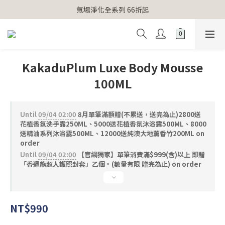
【官網獨家】首次消費 不限金額 即送 香遇熊超人行李吊牌 
氣場淨化全系列 66折起
【官網獨家】首次消費 不限金額 即送 香遇熊超人行李吊牌 
KakaduPlum Luxe Body Mousse
100ML
Until
09/04 02:00
8月單筆滿額贈(不累送，送完為止)2800送
花植香氛洗手露250ML、5000送花植香氛沐浴露500ML、8000
送精油系列沐浴露500ML、12000送純澳大地薰香竹200ML on
order
Until
09/04 02:00
【官網獨家】單筆消費滿$999(含)以上 即贈
「香遇熊超人護照封套」乙個。(數量有限 贈完為止) on order
NT$990