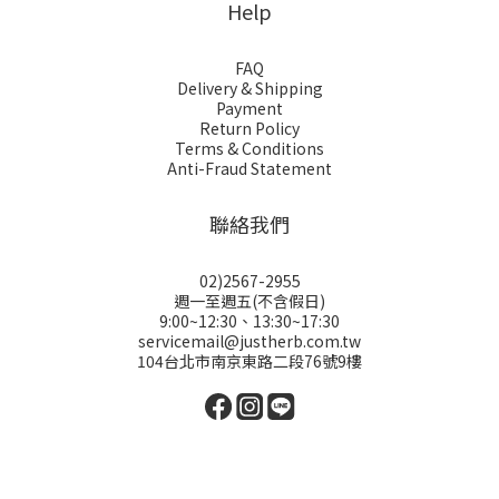
Help
FAQ
Delivery & Shipping
Payment
Return Policy
Terms & Conditions
Anti-Fraud Statement
聯絡我們
02)2567-2955
週一至週五(不含假日)
9:00~12:30、13:30~17:30
servicemail@justherb.com.tw
104台北市南京東路二段76號9樓