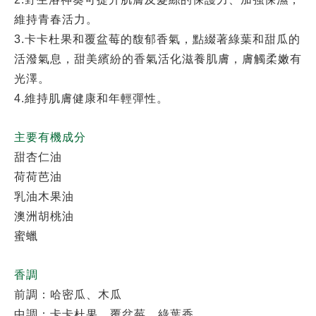
維持青春活力。
3.
卡卡杜果和覆盆莓的馥郁香氣，點綴著綠葉和甜瓜的
活潑氣息，甜美繽紛的香氣活化滋養肌膚，膚觸柔嫩有
光澤。
4.
維持肌膚健康和年輕彈性
。
主要有機成分
甜杏仁油
荷荷芭油
乳油木果油
澳洲胡桃油
蜜蠟
香調
前調：哈密瓜、木瓜
中調：卡卡杜果、覆盆莓、綠葉香