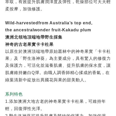
萃取，有效提升肌膚潤澤度及彈性，乾燥部位可天天輕
柔按摩，加強修護。
Wild-harvestedfrom Australia’s top end,
the ancestralwonder fruit-Kakadu plum
澳洲北領地頂端地帶野生採集
神奇的古老果實卡卡杜果
以原生於澳洲頂端地帶原始叢林中的神奇果實「卡卡杜
果」及「野生洛神葵」為主要成分，具有驚人的修復力
及保護力，可活化並滋養肌膚、提升肌膚的保水度，讓
Q
肌膚維持嫩白
彈。由職人調香師精心揉成的香氣，在
綠葉清新中綻放出異國花與果的甜美動人。
系列特色
1.
添加澳洲大地古老的神奇果實卡卡杜果，可維持年
輕，回復彈性光澤。
2.
野生洛神葵可提升肌膚及髮絲的保護力、加強保濕，