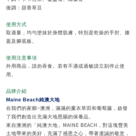
後調：甜香草豆
使用方式
取適量，均勻塗抹於身體肌膚，特別是乾燥的手肘、膝
蓋及腳底板。
使用注意事項
外用商品，請勿吞食。若有不適或過敏請立刻停止使
用。
品牌介紹
Maine Beach
純澳大地
~
在我們的家鄉
澳洲，滿滿的薰衣草田和葡萄藤，啟發
了我們創造出充滿大地恩賜的保養品。
MAINE BEACH
來自澳洲的「純澳大地」
，對這塊豐美
土地帶來的美好，充滿了感恩之心，帶著虔誠的敬意，