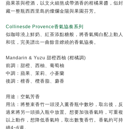
蘋果茶與橙酒，以文火細熬成帶酒香的柑橘果醬，似封
藏一整瓶西西里島的燦爛金陽與果園芬芳。
Collinesde Provence
香氣協奏系列
似咖啡澆上鮮奶、紅茶添點糖般，將香氣獨白配上動人
和弦，完美譜出一曲餘音繚繞的香氣協奏。
Mandarin & Yuzu 甜橙西柚 (柑橘調)
前調：甜橙、西柚、葡萄柚
中調：蘋果、茉莉、小蒼蘭
後調：檀香、欖香脂、麝香
用途：空氣芳香
用法：將整束香竹一頭浸入薰香瓶中數秒，取出後，反
過來將另一頭插入瓶中放置。想要加強香氣時，可重複
以上動作，想降低香氣時，取出數隻香竹。香氣約可持
續4~6週。