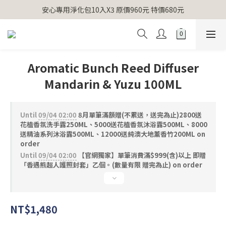
【官網獨家】首次消費 不限金額 即送 香遇熊超人行李吊牌 
安心專用淨化包10入X3 原價960元 特價680元
氣場淨化全系列 66折起
【官網獨家】首次消費 不限金額 即送 香遇熊超人行李吊牌 
Aromatic Bunch Reed Diffuser
Mandarin & Yuzu 100ML
Until
09/04 02:00
8月單筆滿額贈(不累送，送完為止)2800送
花植香氛洗手露250ML、5000送花植香氛沐浴露500ML、8000
送精油系列沐浴露500ML、12000送純澳大地薰香竹200ML on
order
Until
09/04 02:00
【官網獨家】單筆消費滿$999(含)以上 即贈
「香遇熊超人護照封套」乙個。(數量有限 贈完為止) on order
NT$1,480