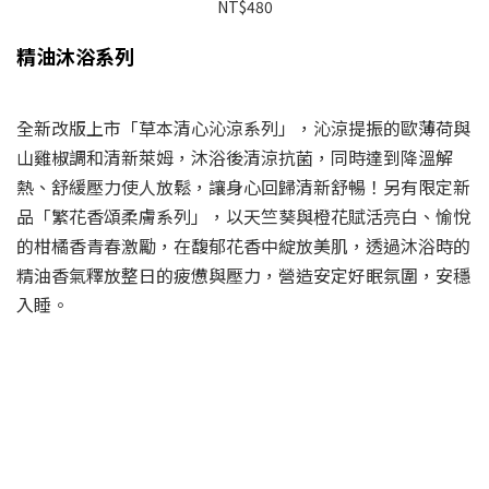
NT$480
精油沐浴系列
全新改版上市「草本清心沁涼系列」，沁涼提振的歐薄荷與
山雞椒調和清新萊姆，沐浴後清涼抗菌，同時達到降溫解
熱、舒緩壓力使人放鬆，讓身心回歸清新舒暢！另有限定新
品「繁花香頌柔膚系列」，以天竺葵與橙花賦活亮白、愉悅
的柑橘香青春激勵，在馥郁花香中綻放美肌，透過沐浴時的
精油香氣釋放整日的疲憊與壓力，營造安定好眠氛圍，安穩
入睡。