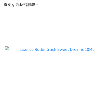
養更貼近私密肌膚。