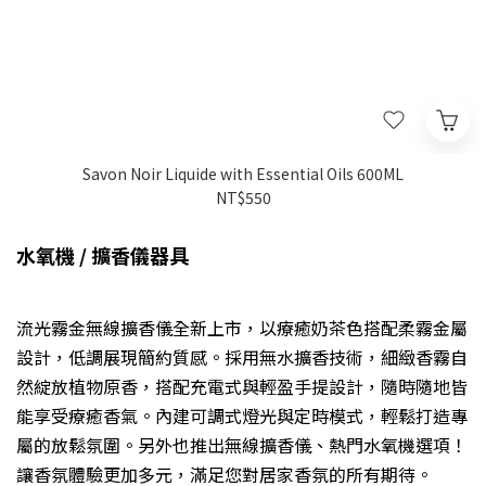
Savon Noir Liquide with Essential Oils 600ML
NT$550
水氧機 / 擴香儀器具
流光霧金無線擴香儀全新上市，以療癒奶茶色搭配柔霧金屬
設計，低調展現簡約質感。採用無水擴香技術，細緻香霧自
然綻放植物原香，搭配充電式與輕盈手提設計，隨時隨地皆
能享受療癒香氣。內建可調式燈光與定時模式，輕鬆打造專
屬的放鬆氛圍。另外也推出無線擴香儀、熱門水氧機選項！
讓香氛體驗更加多元，滿足您對居家香氛的所有期待。