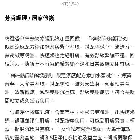
NT$1,940
芳香調理 / 居家修護
精選香草集熱銷修護乳液加量回饋！ 「檸檬草修護乳液」
限定涼感配方添加綠茶與紫草萃取，搭配檸檬草、迷迭香、
黑胡椒等精油，快速滲透活絡肌膚，有效舒緩緊繃不適，回
復活力。清新草本香氛舒緩緊繃不適和日常疲憊立即有感。
「 絲柏腿部舒緩凝膠」限定涼感配方添加水蜜桃汁、海藻
菁華、人參等萃取，搭配絲柏、波旁天竺葵、葡萄柚等精
油，清新微涼，減輕雙腿沉重感，舒緩雙腿疲勞。適合長時
間站立或久坐者使用。
「勻體淨化按摩乳液」含葡萄柚、杜松果等精油，能快速滲
透、調理並淨化肌膚，搭配按摩使用，可感受肌膚緊實、輕
盈，擺脫沉悶阻塞感。「 女性私密潔淨噴霧」大馬士革玫
瑰純露為基底，調和5種淨化系精油及益生菌、親膚弱酸保