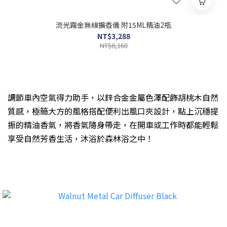
流光霧金無線擴香儀 附15ML精油2瓶
NT$3,288
NT$8,160
調節車內空氣得力助手，以鋅合金金屬色澤配飾胡桃木自然
質感，極簡大方的風格搭配便利出風口夾設計，點上沉穩提
振的精油香氣，將香氣隨身帶走，在開車或工作時都能輕鬆
享受自然芳香生活，沐浴於森林浴之中！