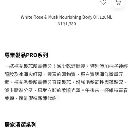
White Rose & Musk Nourishing Body Oil 120ML
NT$1,380
專業髮品PRO系列
一瓶補充髮芯所需養分！減少乾澀斷裂，特別添加柚子神經
醯胺及冰海火紅藻，豐富的礦物質、蛋白質與海洋微量元
素，補充秀髮所需養分直達髮芯，增強毛髮韌性與蓬鬆感、
減少斷裂分岔，感受立即的柔順光澤。
午後來一杯
維持青春
美麗，還能促進新陳代謝！
居家清潔系列