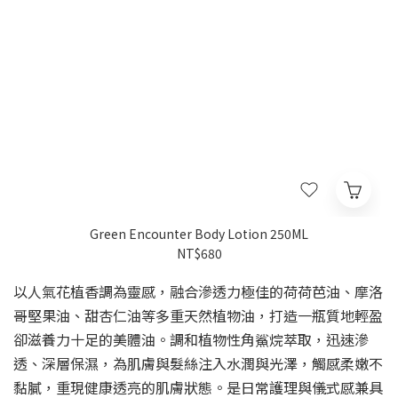
Green Encounter Body Lotion 250ML
NT$680
以人氣花植香調為靈感，融合滲透力極佳的荷荷芭油、摩洛
哥堅果油、甜杏仁油等多重天然植物油，打造一瓶質地輕盈
卻滋養力十足的美體油。調和植物性角鯊烷萃取，迅速滲
透、深層保濕，為肌膚與髮絲注入水潤與光澤，觸感柔嫩不
黏膩，重現健康透亮的肌膚狀態。是日常護理與儀式感兼具