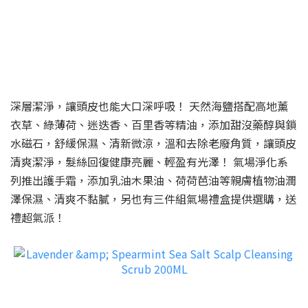
深層潔淨，讓頭皮也能大口深呼吸！ 天然海鹽搭配高地薰
衣草、綠薄荷、迷迭香、百里香等精油，添加甜沒藥醇與鎖
水磁石，舒緩保濕、清新微涼，溫和去除老廢角質，讓頭皮
清爽潔淨，髮絲回復健康亮麗、輕盈有光澤！ 氣場淨化系
列推出護手霜，添加乳油木果油、荷荷芭油等親膚植物油潤
澤保濕、清爽不黏膩，另也有三件組氣場禮盒提供選購，送
禮超氣派！