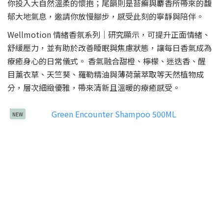
你投入大自然溫柔的懷抱；尾韻則是苔癬與麝香所帶來的馥
郁大地氣息，邀請你放慢腳步，感受此刻的寧靜與陪伴。
Wellmotion 情緒香氛系列｜研究顯示，可提升正面情緒、
舒緩壓力，並有助於改善睡眠與焦慮狀態，讓每日香氣成為
療癒身心的日常儀式。 香氣融合甜橙、檸檬、迷迭香、醒
目薰衣草、天竺葵、羅勒精油與薄荷葉萃取等天然植物成
分，層次細緻優雅，帶來清新且溫暖的療癒感受。
NEW