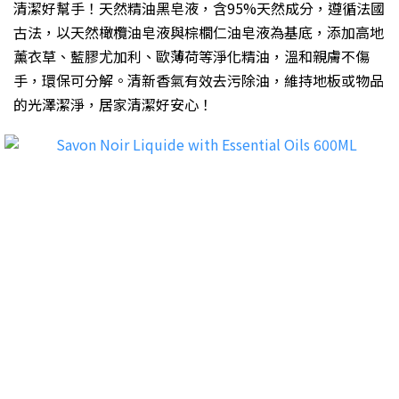
清潔好幫手！天然精油黑皂液，含95%天然成分，遵循法國
古法，以天然橄欖油皂液與棕櫚仁油皂液為基底，添加高地
薰衣草、藍膠尤加利、歐薄荷等淨化精油，溫和親膚不傷
手，環保可分解。清新香氣有效去污除油，維持地板或物品
的光澤潔淨，居家清潔好安心！