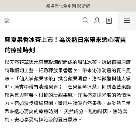
【官網獨家】首次消費 不限金額 即送 香遇熊超人行李吊牌 
氣場淨化全系列 66折起
【官網獨家】首次消費 不限金額 即送 香遇熊超人行李吊牌 
盛夏果香冰茶上市！為炎熱日常帶來透心清爽
的療癒時刻
以天然花草與水果萃取調配而成的風味冰茶，透過德國原廠
特殊細切工藝，細緻釋放果香層次，帶來沁涼消暑的夏日風
味。「仙人掌蘋果冰茶」揉合蘋果清香、洛神微酸與仙人掌
籽，清爽中帶有淡雅果香；「芒果藍莓冰茶」則結合芒果馥
郁香氣與藍莓、柑橘的清甜果感，洋溢盛夏陽光般的熱情活
力。宛如漫步繽紛果園，微風中瀰漫自然果香，為炎熱日常
帶來透心清爽的療癒時刻。 天然成分、無咖啡因、無防腐
劑，安心享受純粹沁涼的夏日風味。