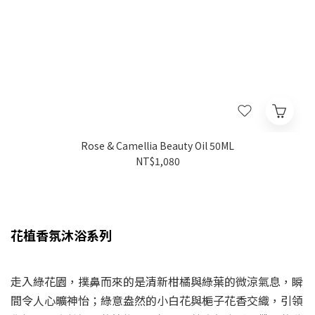
Rose & Camellia Beauty Oil 50ML
NT$1,080
花植香氛沐浴系列
走入綠花園，撲鼻而來的是清新柑橘與綠葉的微涼氣息，瞬
間令人心曠神怡；綠意盎然的小白花與梔子花香交織，引領