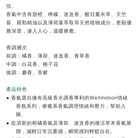
信。
香氣中含有甜橙、檸檬、迷迭香、醒目薰衣草、天竺
葵、羅勒精油以及薄荷葉萃取等天然植物成分，更顯優
雅深度，滲入人心，溫暖療癒。
香調層次
前調：橘香、薄荷、迷迭香、青草香
中調：白花香、梔子花
後調：麝香、苔癬
產品特色
●
香氣選自擁有高級香水調香專利的Wellmotion情緒
香氛系列，療癒系香氣調理情緒和壓力，幫助入
睡。
●
從清新的柑橘香氣及薄荷、迷迭香的微涼草本香氣展
開，減輕日常沉重感，瞬間感到輕鬆自在。