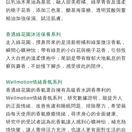
以乳油木果油為基底，融入甜美柑橘、綠草青香及溫柔
的梔子花香，添加三色堇、醣基海藻糖、透明質酸與薑
精油加強保濕、賦活肌膚。
香遇綠花園沐浴保養系列
走入綠花園，撲鼻而來的是清新柑橘和綠葉微涼香氣，
瞬間心曠神怡；帶有綠意的小白花與梔子花香，引領投
入大自然的溫柔懷抱中；尾韻是帶有馥郁大地氣息的苔
癬與麝香，不妨慢下腳步，感受彼此的陪伴。
Wellmotion情緒香氛系列
香遇綠花園的香氣選自擁有高級香水調香專利的
Wellmotion情緒香氛系列，研究數據證明，能提升人
的正面情緒、改善焦慮和睡眠問題、排除壓力，希望藉
由每天使用的香氣療癒情緒，尋求身心的全面健康。
研究中的受試者認為此香氣讓人感到心曠神怡，補充熱
情快樂，讓人覺得活力充沛，也讓人更有面對生活的自