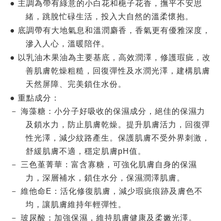
●
主調為帶有綠意的小白花和梔子花香，撫平不安思
緒，跳脫忙碌生活，投入大自然的溫柔懷抱。
●
底調帶有大地氣息和溫潤麝香，香氣更有優雅深度，
滲入人心，溫暖陪伴。
●
以乳油木果油為主要基底，高效潤澤，修護瑕疵，改
善肌膚乾燥粗糙，回復彈性及水潤光澤，建構肌膚
天然屏障、完美鎖住水份。
●
重點成分：
－ 海藻糖：小分子好吸收的保濕成分，絕佳的保濕力
及鎖水力，防止肌膚乾燥。提升肌膚活力，回復彈
性光澤，減少紋路產生。保護肌膚不受外界刺激，
舒緩肌膚不適，穩定肌膚pH值。
－ 三色堇菁華：富含寡糖，可強化肌膚自身的保濕
力，深層補水，鎖住水分，保濕潤澤肌膚。
－ 維他命E：活化修復肌膚，減少瑕疵痕跡及膚色不
均，讓肌膚維持年輕彈性。
－ 玻尿酸：加強保濕，維持肌膚健康及柔嫩光澤。