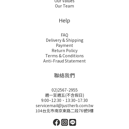
Our Values
Our Team
Help
FAQ
Delivery & Shipping
Payment
Return Policy
Terms & Conditions
Anti-Fraud Statement
聯絡我們
02)2567-2955
週一至週五(不含假日)
9:00~12:30、13:30~17:30
servicemail@justherb.com.tw
104台北市南京東路二段76號9樓