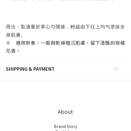
用法：取適量於掌心匀開後，輕緩由下往上均勻塗抹全
身肌膚。
※ 適用對象：一般與乾燥暗沉肌膚，留下清雅的柑橘
花香。
SHIPPING & PAYMENT
About
Brand Story