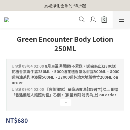
【官網獨家】首次消費 不限金額 即送 香遇熊超人行李吊牌 
氣場淨化全系列 66折起
【官網獨家】首次消費 不限金額 即送 香遇熊超人行李吊牌 
Green Encounter Body Lotion
250ML
Until
09/04 02:00
8月單筆滿額贈(不累送，送完為止)2800送
花植香氛洗手露250ML、5000送花植香氛沐浴露500ML、8000
送精油系列沐浴露500ML、12000送純澳大地薰香竹200ML on
order
Until
09/04 02:00
【官網獨家】單筆消費滿$999(含)以上 即贈
「香遇熊超人護照封套」乙個。(數量有限 贈完為止) on order
NT$680