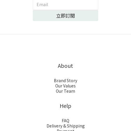
立即訂閱
About
Brand Story
Our Values
Our Team
Help
FAQ
Delivery & Shipping