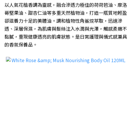
以人氣花植香調為靈感，融合滲透力極佳的荷荷芭油、摩洛
哥堅果油、甜杏仁油等多重天然植物油，打造一瓶質地輕盈
卻滋養力十足的美體油。調和植物性角鯊烷萃取，迅速滲
透、深層保濕，為肌膚與髮絲注入水潤與光澤，觸感柔嫩不
黏膩，重現健康透亮的肌膚狀態。是日常護理與儀式感兼具
的香氛保養品。