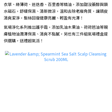
衣草、綠薄荷、迷迭香、百里香等精油，添加甜沒藥醇與鎖
水磁石，舒緩保濕、清新微涼，溫和去除老廢角質，讓頭皮
清爽潔淨，髮絲回復健康亮麗、輕盈有光澤！
氣場淨化系列推出護手霜，添加乳油木果油、荷荷芭油等親
膚植物油潤澤保濕、清爽不黏膩，另也有三件組氣場禮盒提
供選購，送禮超氣派！