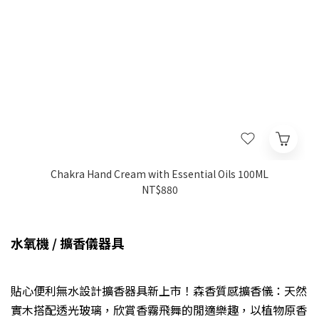
Chakra Hand Cream with Essential Oils 100ML
NT$880
水氧機 / 擴香儀器具
貼心便利無水設計擴香器具新上市！森香質感擴香儀：天然
實木搭配透光玻璃，欣賞香霧飛舞的閒適樂趣，以植物原香