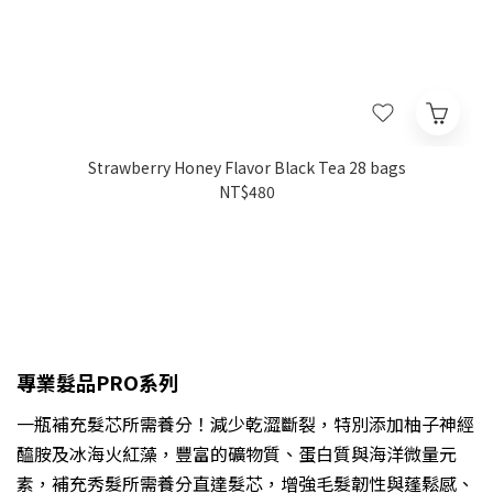
Strawberry Honey Flavor Black Tea 28 bags
NT$480
專業髮品PRO系列
一瓶補充髮芯所需養分！減少乾澀斷裂，特別添加柚子神經
醯胺及冰海火紅藻，豐富的礦物質、蛋白質與海洋微量元
素，補充秀髮所需養分直達髮芯，增強毛髮韌性與蓬鬆感、