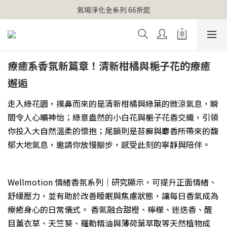
【官網獨家】首次消費 不限金額 即送 香遇熊超人行李吊牌 
氣場淨化全系列 66折起
【官網獨家】首次消費 不限金額 即送 香遇熊超人行李吊牌 
療癒系香氛新篇章！清新柑橘與梔子花的療癒
邂逅
走入綠花園，撲鼻而來的是清新柑橘與綠葉的微涼氣息，瞬
間令人心曠神怡；綠意盎然的小白花與梔子花香交織，引領
你投入大自然溫柔的懷抱；尾韻則是苔癬與麝香所帶來的馥
郁大地氣息，邀請你放慢腳步，感受此刻的寧靜與陪伴。
Wellmotion 情緒香氛系列｜研究顯示，可提升正面情緒、
舒緩壓力，並有助於改善睡眠與焦慮狀態，讓每日香氣成為
療癒身心的日常儀式。 香氣融合甜橙、檸檬、迷迭香、醒
目薰衣草、天竺葵、羅勒精油與薄荷葉萃取等天然植物成