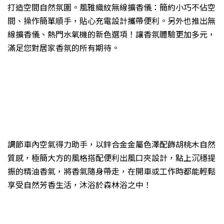
打造空間自然氛圍。風雅織紋無線擴香儀：簡約小巧不佔空
間、操作簡單順手，貼心充電設計攜帶便利。另外也推出無
線擴香儀、熱門水氧機的新色選項！讓香氛體驗更加多元，
滿足您對居家香氛的所有期待。
調節車內空氣得力助手，以鋅合金金屬色澤配飾胡桃木自然
質感，極簡大方的風格搭配便利出風口夾設計，點上沉穩提
振的精油香氣，將香氣隨身帶走，在開車或工作時都能輕鬆
享受自然芳香生活，沐浴於森林浴之中！