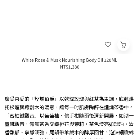
White Rose & Musk Nourishing Body Oil 120ML
NT$1,380
廣受喜愛的「煙燻伯爵」以乾燥玫瑰與紅茶為主調，底蘊烘
托松煙與癒創木的暖意，讓每一吋肌膚陶醉在煙燻茶香中。
「蜜柚鐵觀音」以葡萄柚、佛手柑隨雨後清新開展，如沏一
壺鐵觀音，氤氳茶香交織橙花與茉莉，茶色澄亮如琥珀，清
香馥郁、寧靜淡雅，尾韻帶羊絨木的醇厚回甘。泡沫細緻綿