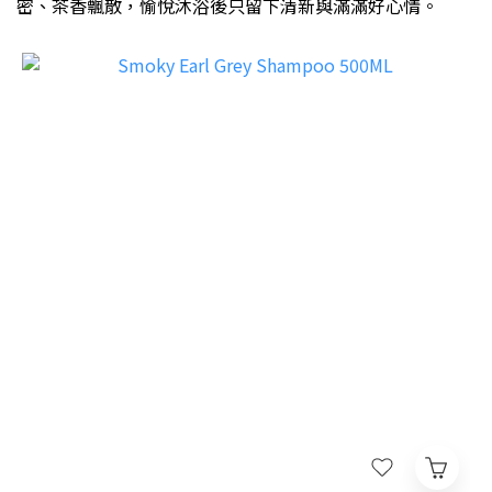
密、茶香飄散，愉悅沐浴後只留下清新與滿滿好心情。