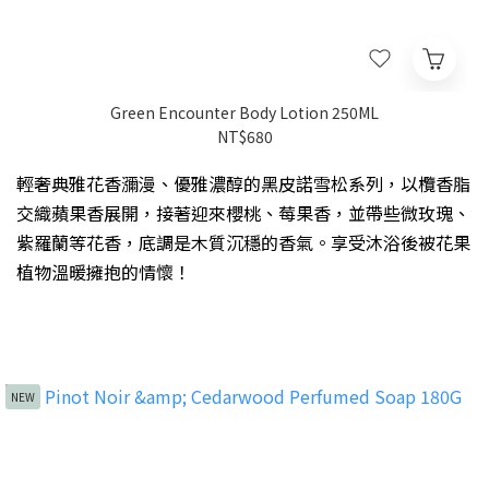
Green Encounter Body Lotion 250ML
NT$680
輕奢典雅花香瀰漫、優雅濃醇的黑皮諾雪松系列，以欖香脂
交織蘋果香展開，接著迎來櫻桃、莓果香，並帶些微玫瑰、
紫羅蘭等花香，底調是木質沉穩的香氣。享受沐浴後被花果
植物溫暖擁抱的情懷！
NEW