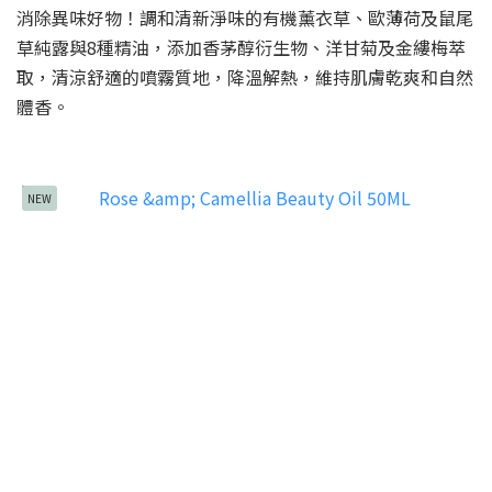
消除異味好物！調和清新淨味的有機薰衣草、歐薄荷及鼠尾
草純露與8種精油，添加香茅醇衍生物、洋甘菊及金縷梅萃
取，清涼舒適的噴霧質地，降溫解熱，維持肌膚乾爽和自然
體香。
NEW