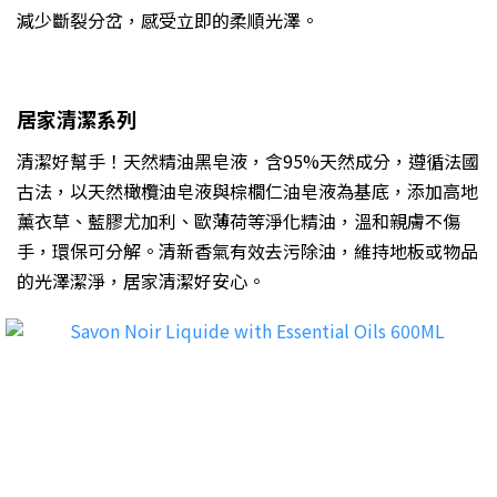
減少斷裂分岔，感受立即的柔順光澤。
居家清潔系列
清潔好幫手！天然精油黑皂液，含95%天然成分，遵循法國
古法，以天然橄欖油皂液與棕櫚仁油皂液為基底，添加高地
薰衣草、藍膠尤加利、歐薄荷等淨化精油，溫和親膚不傷
手，環保可分解。清新香氣有效去污除油，維持地板或物品
的光澤潔淨，居家清潔好安心。