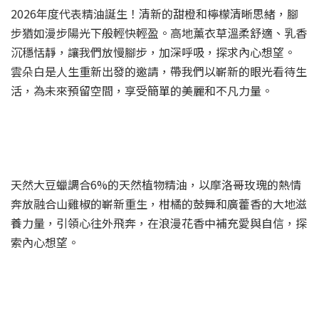
2026年度代表精油誕生！清新的甜橙和檸檬清晰思緒，腳
步猶如漫步陽光下般輕快輕盈。高地薰衣草溫柔舒適、乳香
沉穩恬靜，讓我們放慢腳步，加深呼吸，探求內心想望。
雲朵白是人生重新出發的邀請，帶我們以嶄新的眼光看待生
活，為未來預留空間，享受簡單的美麗和不凡力量。
天然大豆蠟調合6%的天然植物精油，以摩洛哥玫瑰的熱情
奔放融合山雞椒的嶄新重生，柑橘的鼓舞和廣藿香的大地滋
養力量，引領心往外飛奔，在浪漫花香中補充愛與自信，探
索內心想望。