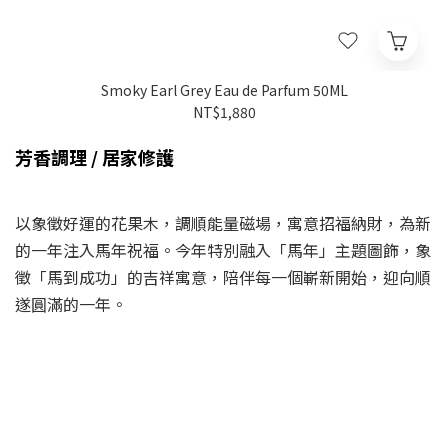
Smoky Earl Grey Eau de Parfum 50ML
NT$1,880
芳香調理 / 居家修護
以象徵好運的花果木，調順能量磁場，寓意招福納財，為新
的一年注入馬年祝福。今年特別融入「馬年」主題圖飾，象
徵「馬到成功」的吉祥寓意，陪伴每一個嶄新開始，迎向順
遂圓滿的一年。