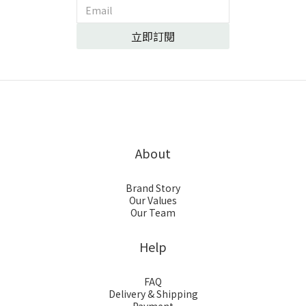
立即訂閱
About
Brand Story
Our Values
Our Team
Help
FAQ
Delivery & Shipping