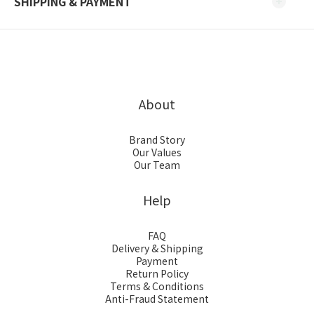
SHIPPING & PAYMENT
About
Brand Story
Our Values
Our Team
Help
FAQ
Delivery & Shipping
Payment
Return Policy
Terms & Conditions
Anti-Fraud Statement