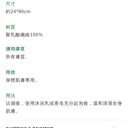
尺寸
約24*90cm
材質
聚乳酸纖維100%
適用膚質
所有膚質。
用途
身體肌膚專用。
用法
沾濕後，使用沐浴乳或香皂充分起泡後，溫和清潔全身
肌膚。