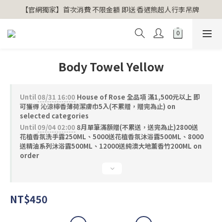
【官網獨家】首次消費 不限金額 即送 香遇熊超人行李吊牌 
【官網獨家】首次消費 不限金額 即送 香遇熊超人行李吊牌 
安心專用淨化包10入X3 原價960元 特價680元
氣場淨化全系列 66折起
Body Towel Yellow
【官網獨家】首次消費 不限金額 即送 香遇熊超人行李吊牌 
Until
08/31 16:00
House of Rose 全品項 滿1,500元以上 即
可獲得 沁涼檸香薄荷潔膚巾5入(不累贈，贈完為止) on
selected categories
Until
09/04 02:00
8月單筆滿額贈(不累送，送完為止)2800送
花植香氛洗手露250ML、5000送花植香氛沐浴露500ML、8000
送精油系列沐浴露500ML、12000送純澳大地薰香竹200ML on
order
NT$450