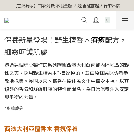
【官網獨家】首次消費 不限金額 即送 香遇熊超人行李吊牌 
【官網獨家】首次消費 不限金額 即送 香遇熊超人行李吊牌 
安心專用淨化包10入X3 原價960元 特價680元
氣場淨化全系列 66折起
保養新星登場！野生檀香木
療癒
配方，
【官網獨家】首次消費 不限金額 即送 香遇熊超人行李吊牌 
細緻呵護肌膚
透過這個精心製作的系列體驗西澳大利亞南部內陸地區的野
性之美。採用野生檀香木
*
-自然掉落，並由原住民採伐者恭
敬地採集。長期以來、檀香在原住民文化中備受重視，以其
鎮靜的香氣和舒緩肌膚的特性而聞名，為日常保養注入安定
與平衡的力量。
*永續成分
西澳大利亞檀香木 香氛保養