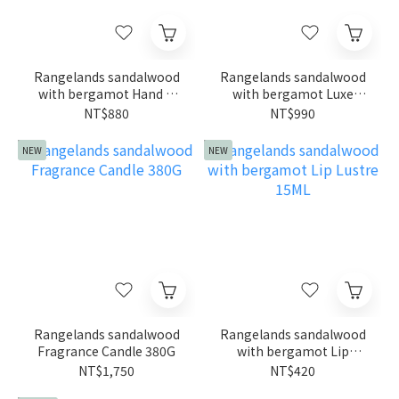
Rangelands sandalwood
Rangelands sandalwood
with bergamot Hand &
with bergamot Luxe
Nail Crème 100ML
Body Mousse 100ML
NT$880
NT$990
NEW
NEW
Rangelands sandalwood
Rangelands sandalwood
Fragrance Candle 380G
with bergamot Lip
Lustre 15ML
NT$1,750
NT$420