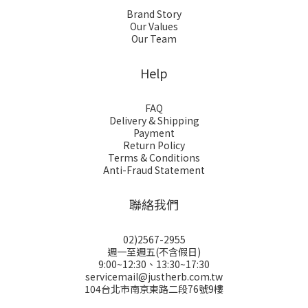
Brand Story
Our Values
Our Team
Help
FAQ
Delivery & Shipping
Payment
Return Policy
Terms & Conditions
Anti-Fraud Statement
聯絡我們
02)2567-2955
週一至週五(不含假日)
9:00~12:30、13:30~17:30
servicemail@justherb.com.tw
104台北市南京東路二段76號9樓