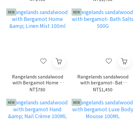
NEW
NEW
Rangelands sandalwood
Rangelands sandalwood
with Bergamot Home &
with bergamot- Bath
Linen Mist 100ml
Salts 500G
NT$780
NT$1,450
NEW
NEW