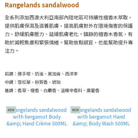
Rangelands sandalwood
全系列添加西澳大利亞南部內陸地區可持續性檀香木萃取，
提供肌膚保濕及滋養肌膚，提高肌膚對外在環境傷害的保護
力，舒緩肌膚壓力、延緩肌膚老化。鎮靜的檀香木香氣，有
助於減輕焦慮和緊張情緒。幫助放鬆感官，也能幫助提升專
注力。
前調：佛手柑、奶油、黑加侖、西洋李
中調：雪松葉、粉質香、琥珀
基調：香草、檀香、白麝香、溫暖辛香料、廣霍香
NEW
NEW