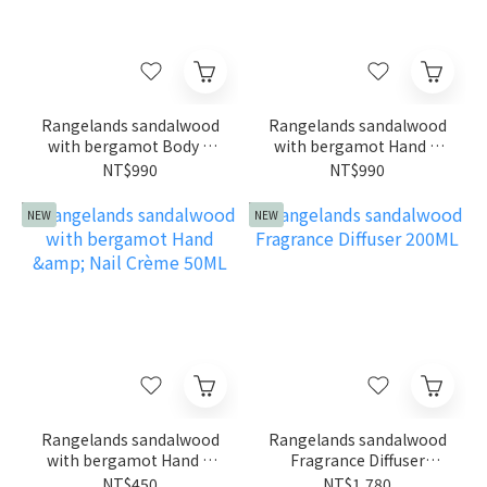
Rangelands sandalwood
Rangelands sandalwood
with bergamot Body &
with bergamot Hand &
Hand Crème 500ML
Body Wash 500ML
NT$990
NT$990
NEW
NEW
Rangelands sandalwood
Rangelands sandalwood
with bergamot Hand &
Fragrance Diffuser
Nail Crème 50ML
200ML
NT$450
NT$1,780