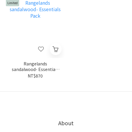
Limited
Rangelands
sandalwood- Essentials
Pack
NT$870
About