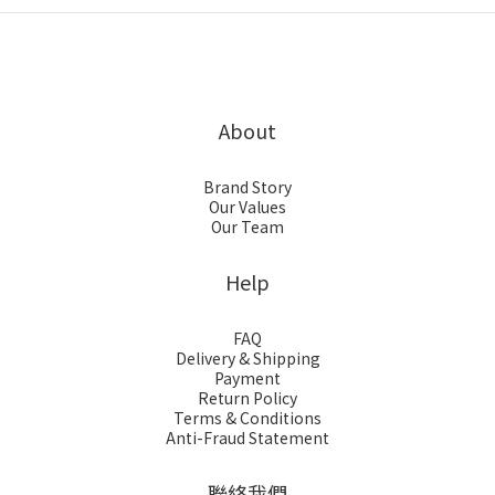
About
Brand Story
Our Values
Our Team
Help
FAQ
Delivery & Shipping
Payment
Return Policy
Terms & Conditions
Anti-Fraud Statement
聯絡我們