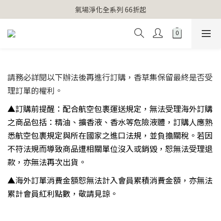
【官網獨家】首次消費 不限金額 即送 香遇熊超人行李吊牌 
氣場淨化全系列 66折起
【官網獨家】首次消費 不限金額 即送 香遇熊超人行李吊牌 
請務必詳閱以下辦法後再進行訂購，香草集保留最終是否受
理訂單的權利。
▲訂購前提醒：配合航空包裹運送規定，
無法受理海外訂購
之商品包括：
精油、擴香液、香水等危險液體，訂購人應熟
悉航空包裹規定與所在國家之進口法規，並負擔關稅。若因
不符法規而導致
商品
遭相關單位沒入或銷毀，恕無法受理退
款，亦無法再次出貨。
▲海外訂單消費金額恕無法計入會員累積消費金額，亦無法
累計會員紅利點數，敬請見諒。