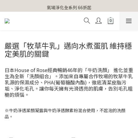
【官網獨家】首次消費 不限金額 即送 香遇熊超人行李吊牌 
氣場淨化全系列 66折起
【官網獨家】首次消費 不限金額 即送 香遇熊超人行李吊牌 
嚴選「牧草牛乳」邁向水煮蛋肌 維持穩
定美肌的關鍵
日本House of Rose經典暢銷46年的「牛奶洗顏」 進化並重
生為全新「洗顏組合」。添加來自專屬合作牧場的牧草牛乳
乳源的保濕成分、PHA(葡萄糖酸內酯)，徹底清潔皮脂污
垢、淨化毛孔。讓你每天擁有光滑透亮的肌膚，告別毛孔粗
糙的煩惱。
※牛奶淨透潔顏凝露與牛奶淨透酵素粉混合使用，不起泡的洗顏
品。