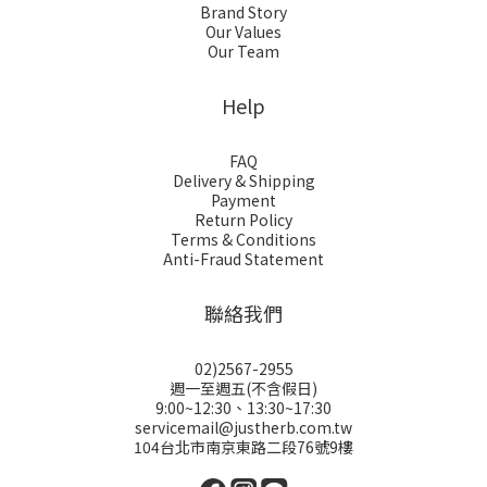
Brand Story
Our Values
Our Team
Help
FAQ
Delivery & Shipping
Payment
Return Policy
Terms & Conditions
Anti-Fraud Statement
聯絡我們
02)2567-2955
週一至週五(不含假日)
9:00~12:30、13:30~17:30
servicemail@justherb.com.tw
104台北市南京東路二段76號9樓