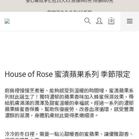
【官網獨家】首次消費 不限金額 即送 香遇熊超人行李吊牌 
氣場淨化全系列 66折起
【官網獨家】首次消費 不限金額 即送 香遇熊超人行李吊牌 
House of Rose 蜜漬蘋果系列 季節限定
廚房裡慢慢烹煮著、能夠感受到溫暖的時間哩，蜜漬蘋果系
列就此誕生了！獨特濃郁的蘋果香味加入蜂蜜保濕效果，帶
給肌膚滿滿的潤澤及甜蜜溫暖的幸福感。經過一系列的濃郁
蘋果蜂蜜香保養、幫助恢復疲勞、改善血液循環，感受豐潤
濃醇的滋潤，身體肌膚就此變得柔嫩細滑。
冷冷的冬日裡，需要一點沁甜暖香的蜜蘋果、讓優雅甜香、