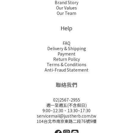
Brand Story
Our Values
Our Team
Help
FAQ
Delivery & Shipping
Payment
Return Policy
Terms & Conditions
Anti-Fraud Statement
聯絡我們
02)2567-2955
週一至週五(不含假日)
9:00~12:30、13:30~17:30
servicemail@justherb.com.tw
104台北市南京東路二段76號9樓