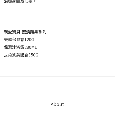
溫暖身體及心靈。
親愛寶貝-蜜漬蘋果系列
美體保濕霜120G
保濕沐浴露280ML
去角質美體霜350G
About