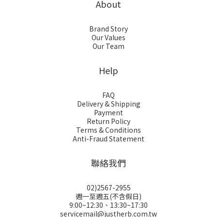
About
Brand Story
Our Values
Our Team
Help
FAQ
Delivery & Shipping
Payment
Return Policy
Terms & Conditions
Anti-Fraud Statement
聯絡我們
02)2567-2955
週一至週五(不含假日)
9:00~12:30、13:30~17:30
servicemail@justherb.com.tw