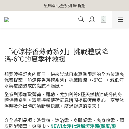
【官網獨家】首次消費 不限金額 即送 香遇熊超人行李吊牌 
氣場淨化全系列 66折起
【官網獨家】首次消費 不限金額 即送 香遇熊超人行李吊牌 
「沁涼檸香薄荷系列」挑戰體感降
溫-6℃的夏季神救援
想要渡過舒爽的夏日，快來試試日本夏季限定的全方位涼爽
保養提案「沁涼檸香薄荷系列」挑戰瞬涼（-6℃），減低汗
水與皮脂造成的黏膩不適感。
全系列添加歐薄荷、羅勒、尤加利等8種天然精油成分的身
體保養系列。清新檸檬薄荷氣息瞬間提振疲憊身心，享受沐
浴時及外出時的清新暢快感，度過舒適的夏天！
🍋全系列品項：洗髮精、沐浴露、身體凝露、爽身噴霧、頭
皮甦醒精華、爽膚巾、
NEW!
炭淨化深層潔淨泥(頭皮/髮