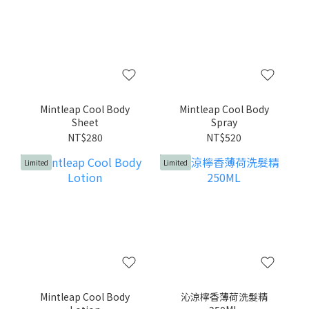
Mintleap Cool Body
Mintleap Cool Body
Sheet
Spray
NT$280
NT$520
Limited
Limited
Mintleap Cool Body
沁涼檸香薄荷洗髮精