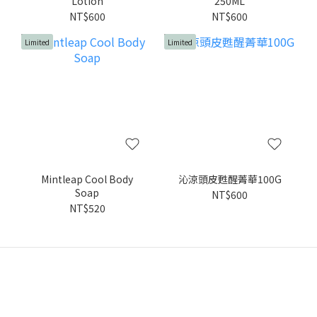
Lotion
250ML
NT$600
NT$600
Limited
Limited
Mintleap Cool Body
沁涼頭皮甦醒菁華100G
Soap
NT$600
NT$520