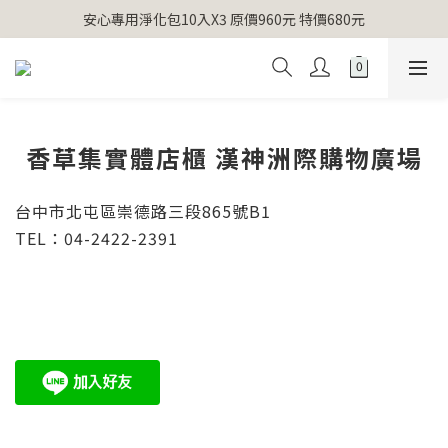
【官網獨家】首次消費 不限金額 即送 香遇熊超人行李吊牌 
安心專用淨化包10入X3 原價960元 特價680元
氣場淨化全系列 66折起
【官網獨家】首次消費 不限金額 即送 香遇熊超人行李吊牌 
香草集實體店櫃 漢神洲際購物廣場
台中市北屯區崇德路三段865號B1
TEL：04-2422-2391