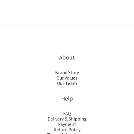
About
Brand Story
Our Values
Our Team
Help
FAQ
Delivery & Shipping
Payment
Return Policy