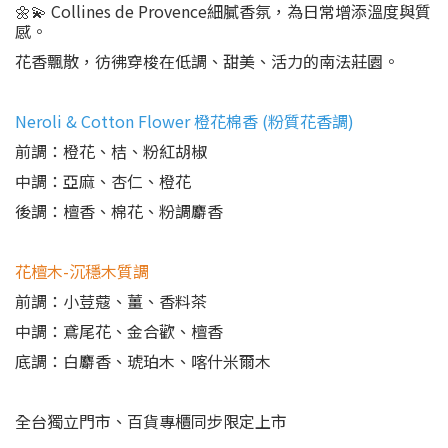
🌼💫 Collines de Provence細膩香氛，為日常增添溫度與質
感。
花香飄散，彷彿穿梭在低調、甜美、活力的南法莊園。
Neroli & Cotton Flower 橙花棉香 (粉質花香調)
前調：橙花、桔、粉紅胡椒
中調：亞麻、杏仁、橙花
後調：檀香、棉花、粉調麝香
花檀木-沉穩木質調
前調：小荳蔻、薑、香料茶
中調：鳶尾花、金合歡、檀香
底調：白麝香、琥珀木、喀什米爾木
全台獨立門市、百貨專櫃同步限定上市