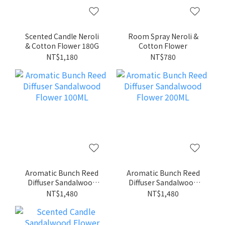
Scented Candle Neroli
Room Spray Neroli &
& Cotton Flower 180G
Cotton Flower
NT$1,180
NT$780
Aromatic Bunch Reed
Aromatic Bunch Reed
Diffuser Sandalwood
Diffuser Sandalwood
Flower 100ML
Flower 200ML
NT$1,480
NT$1,480