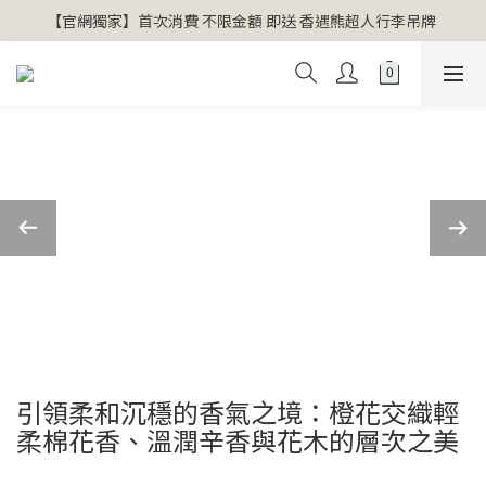
【官網獨家】首次消費 不限金額 即送 香遇熊超人行李吊牌 
【官網獨家】首次消費 不限金額 即送 香遇熊超人行李吊牌 
安心專用淨化包10入X3 原價960元 特價680元
氣場淨化全系列 66折起
【官網獨家】首次消費 不限金額 即送 香遇熊超人行李吊牌 
引領柔和沉穩的香氣之境：橙花交織輕
柔棉花香、溫潤辛香與花木的層次之美