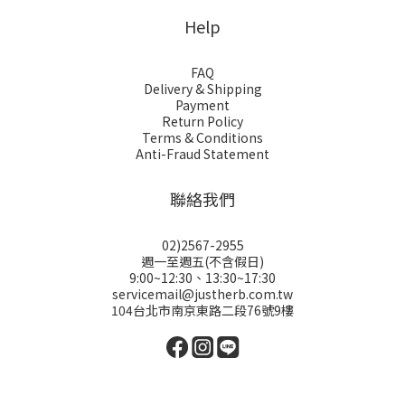
Help
FAQ
Delivery & Shipping
Payment
Return Policy
Terms & Conditions
Anti-Fraud Statement
聯絡我們
02)2567-2955
週一至週五(不含假日)
9:00~12:30、13:30~17:30
servicemail@justherb.com.tw
104台北市南京東路二段76號9樓