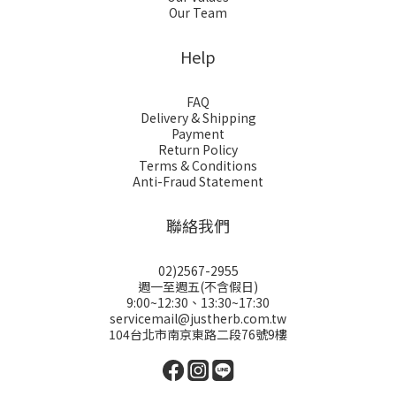
Our Team
Help
FAQ
Delivery & Shipping
Payment
Return Policy
Terms & Conditions
Anti-Fraud Statement
聯絡我們
02)2567-2955
週一至週五(不含假日)
9:00~12:30、13:30~17:30
servicemail@justherb.com.tw
104台北市南京東路二段76號9樓