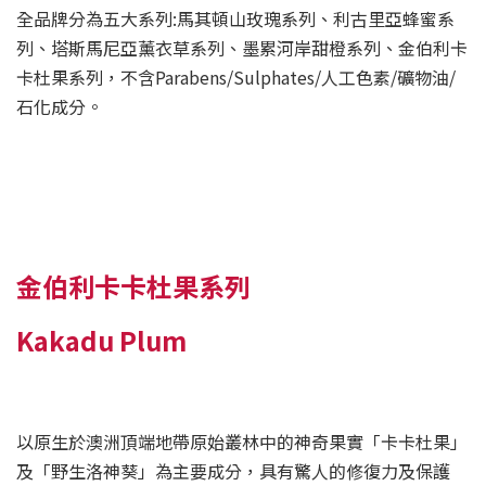
全品牌分為五大系列:馬其頓山玫瑰系列、利古里亞蜂蜜系
列、塔斯馬尼亞薰衣草系列、墨累河岸甜橙系列、金伯利卡
卡杜果系列，不含Parabens/Sulphates/人工色素/礦物油/
石化成分。
金伯利卡卡杜果系列
Kakadu Plum
以原生於澳洲頂端地帶原始叢林中的神奇果實「卡卡杜果」
及「野生洛神葵」為主要成分，具有驚人的修復力及保護