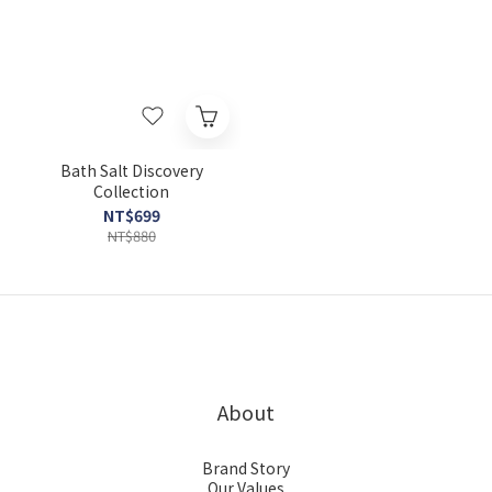
Bath Salt Discovery
Collection
NT$699
NT$880
About
Brand Story
Our Values