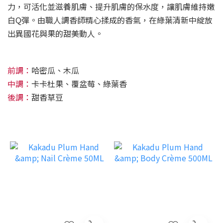
力，可活化並滋養肌膚、提升肌膚的保水度，讓肌膚維持嫩
白Q彈。由職人調香師精心揉成的香氣，在綠葉清新中綻放
出異國花與果的甜美動人。
前調：
哈密瓜、木瓜
中調：
卡卡杜果、覆盆莓、綠葉香
後調：
甜香草豆