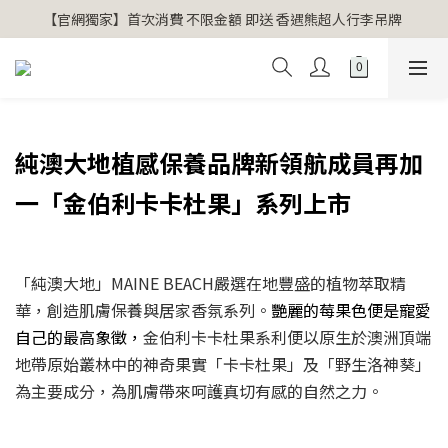
【官網獨家】首次消費 不限金額 即送 香遇熊超人行李吊牌 
【官網獨家】首次消費 不限金額 即送 香遇熊超人行李吊牌 
安心專用淨化包10入X3 原價960元 特價680元
氣場淨化全系列 66折起
【官網獨家】首次消費 不限金額 即送 香遇熊超人行李吊牌 
純澳大地
植感保養品牌新領航成員再加
一「金伯利卡卡杜果」系列上市
「純澳大地」MAINE BEACH嚴選在地豐盛的植物萃取精
華，創造肌膚保養與居家香氛系列。
艷麗的莓果色便是寵愛
自己的最高象徵，
金伯利卡卡杜果系利便以原生於澳洲頂端
地帶原始叢林中的神奇果實「卡卡杜果」及「野生洛神葵」
為主要成分，為肌膚帶來呵護真切有感的自然之力。