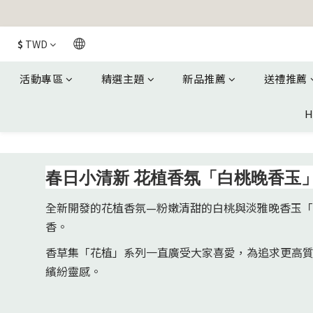
$
TWD
活動專區
精選主題
新品推薦
送禮推薦
H
春日小清新 花植香氛「白桃晚香玉」
全新開發的花植香氛—粉嫩清甜的白桃與淡雅晚香玉
香。
香草集「花植」系列一直廣受大家喜愛，為追求更高
繽紛靈感。