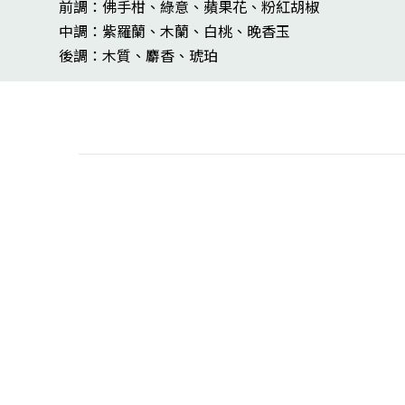
前調：佛手柑、綠意、蘋果花、粉紅胡椒
中調：紫羅蘭、木蘭、白桃、晚香玉
後調：木質、麝香、琥珀