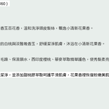
360
)
晚香玉百花香，溫和洗淨頭皮髮絲，飄逸小清新花果香。
甜的白桃與淡雅晚香玉，舒緩潔淨肌膚，沐浴在小清新花果香。
平毛躁、保濕鎖水，西印度櫻桃、藜麥萃取精華護色，使秀髮柔
潤潔淨，並添加甜桃膠萃取呵護平滑肌膚，花果香裡恢復粉嫩美