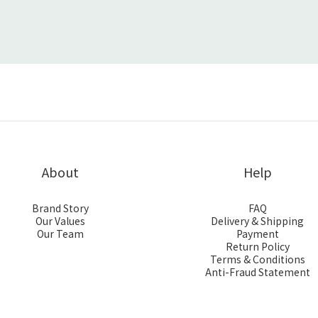
About
Help
Brand Story
FAQ
Our Values
Delivery & Shipping
Our Team
Payment
Return Policy
Terms & Conditions
Anti-Fraud Statement