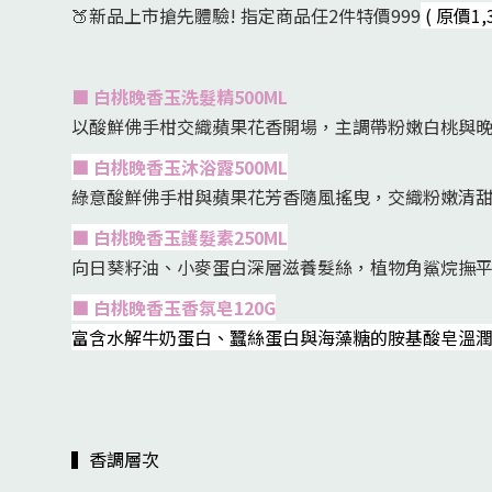
🍑新品上市搶先體驗! 指定商品任2件特價999
(
原價1,
■ 白桃晚香玉洗髮精500ML
以酸鮮佛手柑交織蘋果花香開場，主調帶粉嫩白桃與
■ 白桃晚香玉沐浴露500ML
綠意酸鮮佛手柑與蘋果花芳香隨風搖曳，交織粉嫩清
■ 白桃晚香玉護髮素250ML
向日葵籽油、小麥蛋白深層滋養髮絲，植物角鯊烷撫
■ 白桃晚香玉香氛皂120G
富含水解牛奶蛋白、蠶絲蛋白與海藻糖的胺基酸皂溫
▍香調層次