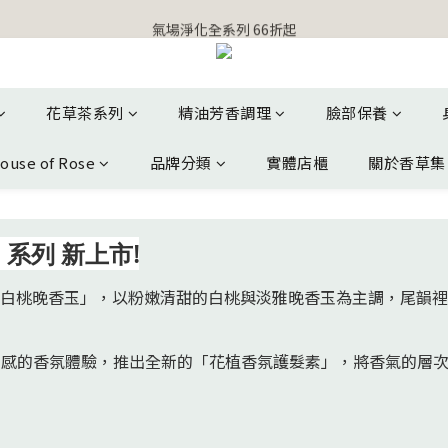
【官網獨家】首次消費 不限金額 即送 香遇熊超人行李吊牌 
氣場淨化全系列 66折起
【官網獨家】首次消費 不限金額 即送 香遇熊超人行李吊牌 
花草茶系列
精油芳香調理
臉部保養
ouse of Rose
品牌分類
實體店櫃
關於香草集
系列 新上市!
「白桃晚香玉」，以粉嫩清甜的白桃與淡雅晚香玉為主調，尾韻
質感的香氛體驗，推出全新的「花植香氛護髮素」，將香氣的層