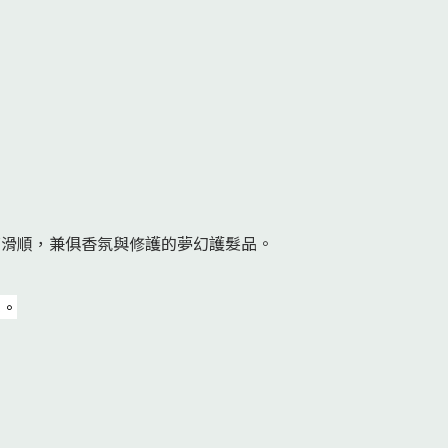
亮滑順，兼俱香氛與修護的夢幻護髮品。
肌。