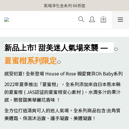
【官網獨家】首次消費 不限金額 即送 香遇熊超人行李吊牌 
氣場淨化全系列 66折起
【官網獨家】首次消費 不限金額 即送 香遇熊超人行李吊牌 
新品上市! 甜美迷人氣場來襲 —
🍊
夏蜜柑
系列限定
🍊
感受初夏! 全新登場 House of Rose 親愛寶貝Oh Baby系列
2022年夏季推出「夏蜜柑」，
全系列添加來自日本熊本縣
的夏蜜柑 ( JAS認証的夏蜜柑安心素材 )，水潤多汁的果汁
感，散發甜美華麗花香味 ！
全方位打造清爽可人的迷人氣場。全系列商品包含:去角質
美體霜、保濕沐浴露、護手凝露、美體凝露！