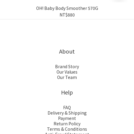
OH! Baby Body Smoother 570G
NT$880
About
Brand Story
Our Values
Our Team
Help
FAQ
Delivery & Shipping
Payment
Return Policy
Terms & Conditions