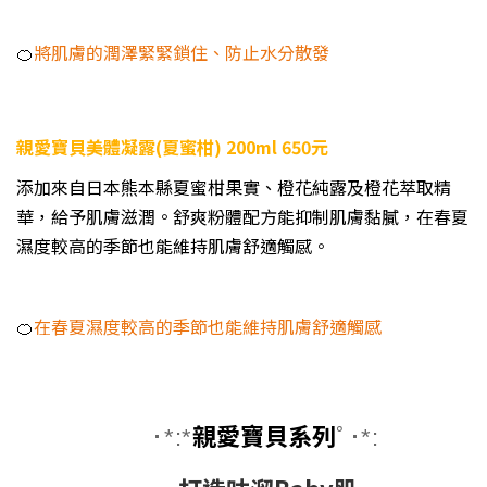
🍊
將肌膚的潤澤緊緊鎖住、防止水分散發
親愛寶貝美體凝露(夏蜜柑) 200ml 650元
添加來自日本熊本縣夏蜜柑果實、橙花純露及橙花萃取精
華，給予肌膚滋潤。舒爽粉體配方能抑制肌膚黏膩，在春夏
濕度較高的季節也能維持肌膚舒適觸感。
🍊
在春夏濕度較高的季節也能維持肌膚舒適觸感
親愛寶貝系列
･*:*
ﾟ･*: