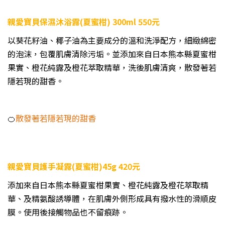
親愛寶貝保濕沐浴露(夏蜜柑) 300ml 550元
以葵花籽油、椰子油為主要成分的溫和洗淨配方，細緻綿密
的泡沫，包覆肌膚清除污垢。並添加來自日本熊本縣夏蜜柑
果實、橙花純露及橙花萃取精華，洗後肌膚清爽，散發著若
隱若現的甜香。
🍊
散發著若隱若現的甜香
親愛寶貝護手凝露(夏蜜柑)45g 420元
添加來自日本熊本縣夏蜜柑果實、橙花純露及橙花萃取精
華、及精氨酸誘導體，在肌膚外側形成具有撥水性的滑順皮
膜。使用後接觸物品也不留痕跡。