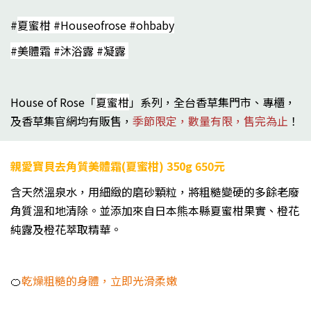
#
夏蜜柑 #Houseofrose #ohbaby
#美體霜 #沐浴露 #凝露
House of Rose「
夏蜜柑
」系列，全台香草集門市、專櫃，
及香草集官網均有販售，
季節限定，數量有限，售完為止
！
親愛寶貝去角質美體霜(夏蜜柑) 350g 650元
含天然溫泉水，用細緻的磨砂顆粒，將粗糙變硬的多餘老廢
角質溫和地清除。並添加來自日本熊本縣夏蜜柑果實、橙花
純露及橙花萃取精華。
🍊
乾燥粗糙的身體，立即光滑柔嫩