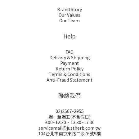
Brand Story
Our Values
Our Team
Help
FAQ
Delivery & Shipping
Payment
Return Policy
Terms & Conditions
Anti-Fraud Statement
聯絡我們
02)2567-2955
週一至週五(不含假日)
9:00~12:30、13:30~17:30
servicemail@justherb.com.tw
104台北市南京東路二段76號9樓