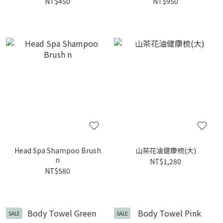
NT$450
NT$950
Head Spa Shampoo Brush
山茶花油健康梳(大)
n
NT$1,280
NT$580
SALE
SALE