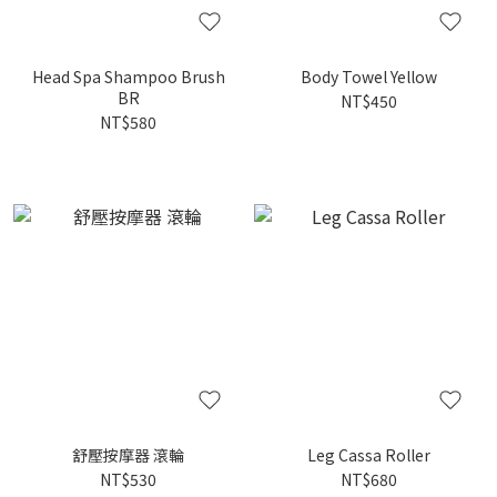
Head Spa Shampoo Brush
Body Towel Yellow
BR
NT$450
NT$580
舒壓按摩器 滾輪
Leg Cassa Roller
NT$530
NT$680