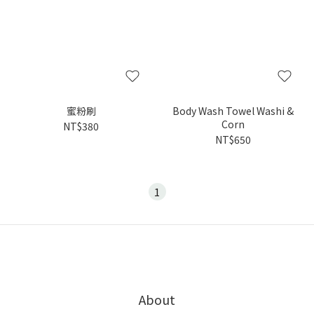
蜜粉刷
Body Wash Towel Washi &
Corn
NT$380
NT$650
1
About