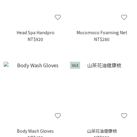
Head Spa Handpro
Mocomoco Foaming Net
NT$920
NT$280
SALE
Body Wash Gloves
山茶花油健康梳