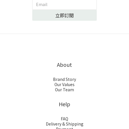
立即訂閱
About
Brand Story
Our Values
Our Team
Help
FAQ
Delivery & Shipping