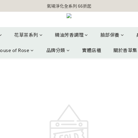
【官網獨家】首次消費 不限金額 即送 香遇熊超人行李吊牌 
氣場淨化全系列 66折起
【官網獨家】首次消費 不限金額 即送 香遇熊超人行李吊牌 
花草茶系列
精油芳香調理
臉部保養
ouse of Rose
品牌分類
實體店櫃
關於香草集