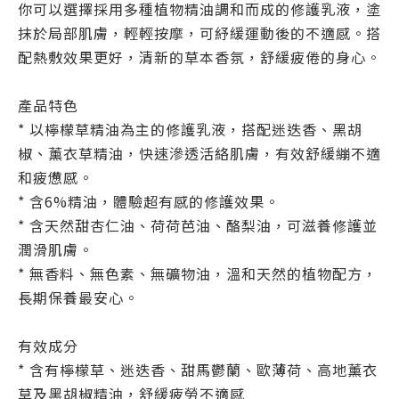
你可以選擇採用多種植物精油調和而成的修護乳液，塗
抹於局部肌膚，輕輕按摩，可紓緩運動後的不適感。搭
配熱敷效果更好，清新的草本香氛，舒緩疲倦的身心。
產品特色
*
以檸檬草精油為主的修護乳液，搭配
迷迭香、黑胡
椒、薰衣草精油，快速滲透活絡肌膚，有效舒緩
繃不適
和疲憊感。
* 含6%精油，
體驗超有感的修護效果。
* 含天然甜杏仁油、荷荷芭油、酪梨油，可滋養修護並
潤滑肌膚。
* 無香料、無色素、無礦物油，溫和天然的植物配方，
長期保養最安心。
有效成分
* 含有檸檬草、迷迭香、甜馬鬱蘭、歐薄荷、高地薰衣
草及黑胡椒精油，舒緩疲勞不適感