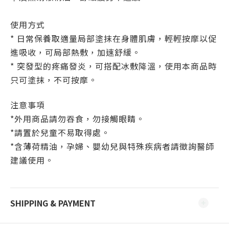
使用方式
* 日常保養取適量局部塗抹在身體肌膚，輕輕按摩以促
進吸收，可局部熱敷，加速舒緩。
* 突發型的疼痛發炎，可搭配冰敷降溫，使用本商品時
只可塗抹，不可按摩。
注意事項
*外用商品請勿吞食，勿接觸眼睛。
*請置於兒童不易取得處。
*
含薄荷精油，
孕婦、嬰幼兒與特殊疾病者請徵詢醫師
建議使用。
SHIPPING & PAYMENT