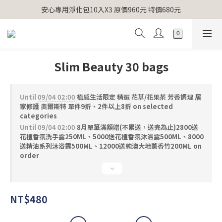
【官網獨家】首次消費 不限金額 即送 香遇熊超人行李吊牌 
安心專用淨化包10入X3 原價960元 特價680元
氣場淨化全系列 66折起
【官網獨家】首次消費 不限金額 即送 香遇熊超人行李吊牌 
Slim Beauty 30 bags
Until
09/04 02:00
植感生活限定 精選 花草/花果茶 芳香調理 居
家修護 奧爾斯特 單件9折、2件以上8折 on selected
categories
Until
09/04 02:00
8月單筆滿額贈(不累送，送完為止)2800送
花植香氛洗手露250ML、5000送花植香氛沐浴露500ML、8000
送精油系列沐浴露500ML、12000送純澳大地薰香竹200ML on
order
NT$480