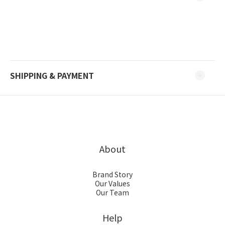
SHIPPING & PAYMENT
About
Brand Story
Our Values
Our Team
Help