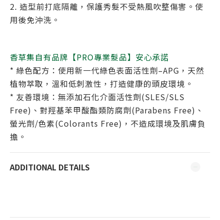
2. 造型前打底隔離，保護秀髮不受熱風吹整傷害。使
用後免沖洗。
香草集自有品牌【PRO專業髮品】安心承諾
* 綠色配方：使用新一代綠色表面活性劑–APG，天然
植物萃取，溫和低刺激性，打造健康的頭皮環境。
* 友善環境：無添加石化介面活性劑(SLES/SLS
Free)、對羥基苯甲酸酯類防腐劑(Parabens Free)、
螢光劑/色素(Colorants Free)，不造成環境及肌膚負
擔。
ADDITIONAL DETAILS