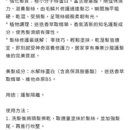
* 強化髮質：極小分子絲蛋白，富含胺基酸，絕佳保濕
力、滋養髮絲，由毛鱗片修護速達髮芯。瞬間撫平粗
硬、乾澀、受損髮，呈現絲緞般柔韌有光。
* 植物調理：迷迭香萃取精華，香氣清新的知名護髮成
分，使秀髮滑順有彈性。
* 髮絲修護最速解： 零技巧、輕鬆塗抹，乾溼髮皆適
宜，即刻感受神奇滋養修護力，居家享有專業沙龍護髮
後的完美質感。
美髮成分：水解絲蛋白
（含高保濕胺基酸）
、迷迭香萃
取精華、維他命原B5。
用途：護髮隔離。
使用方法：
1. 洗髮後將頭髮擦乾，取適量塗抹於髮絲，並加強髮
尾，再進行吹整。