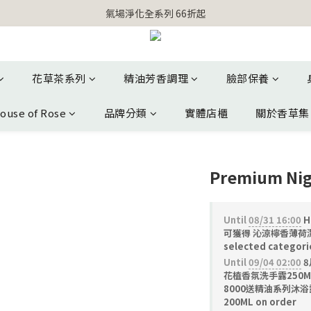
【官網獨家】首次消費 不限金額 即送 香遇熊超人行李吊牌 
氣場淨化全系列 66折起
【官網獨家】首次消費 不限金額 即送 香遇熊超人行李吊牌 
花草茶系列
精油芳香調理
臉部保養
ouse of Rose
品牌分類
實體店櫃
關於香草集
Premium Ni
Until
08/31 16:00
H
可獲得 沁涼檸香薄荷潔
selected categori
Until
09/04 02:00
8
花植香氛洗手露250M
8000送精油系列沐浴
200ML on order