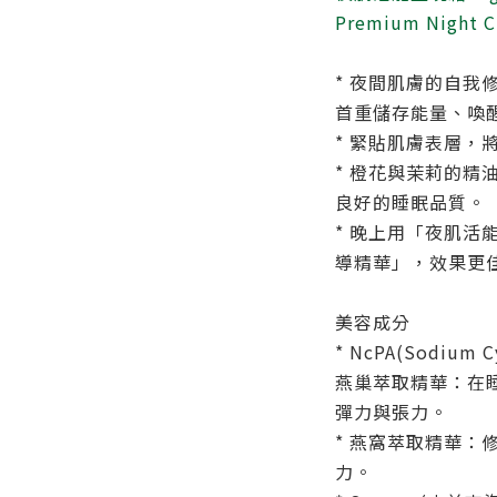
Premium Night 
* 夜間肌膚的自我
首重儲存能量、喚
* 緊貼肌膚表層，
* 橙花與茉莉的精
良好的睡眠品質。
* 晚上用「夜肌活
導精華」，效果更
美容成分
* NcPA(Sodium Cy
燕巢萃取精華：在
彈力與張力。
* 燕窩萃取精華：
力。