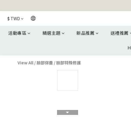
$
TWD
活動專區
精選主題
新品推薦
送禮推薦
H
View All
/
臉部保養
/
臉部特殊修護