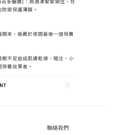
前寺海苔多醣體)：將潤澤緊緊鎖住，在
的防禦保護薄膜。
展開來，推薦於夜間最後一道保養
睡眠不足造成肌膚乾燥、暗沈、小
間保養效果者。
ENT
聯絡我們