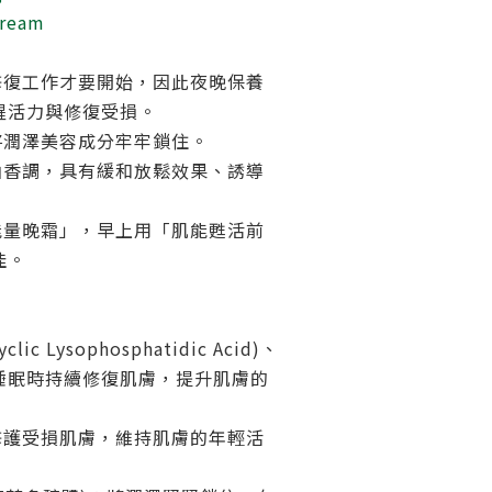
Cream
修復工作才要開始，因此夜晚保養
醒活力與修復受損。
將潤澤美容成分牢牢鎖住。
油香調，具有緩和放鬆效果、誘導
能量晚霜」，早上用「肌能甦活前
佳。
clic Lysophosphatidic Acid)、
睡眠時持續修復肌膚，提升肌膚的
修護受損肌膚，維持肌膚的年輕活