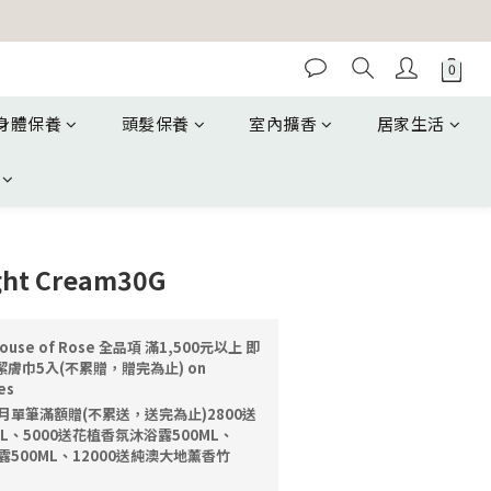
身體保養
頭髮保養
室內擴香
居家生活
ght Cream30G
ouse of Rose 全品項 滿1,500元以上 即
膚巾5入(不累贈，贈完為止) on
es
月單筆滿額贈(不累送，送完為止)2800送
L、5000送花植香氛沐浴露500ML、
露500ML、12000送純澳大地薰香竹