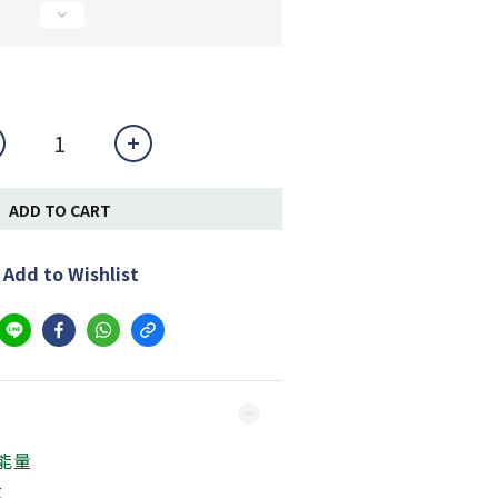
ADD TO CART
Add to Wishlist
能量
g