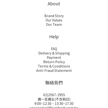
About
Brand Story
Our Values
Our Team
Help
FAQ
Delivery & Shipping
Payment
Return Policy
Terms & Conditions
Anti-Fraud Statement
聯絡我們
02)2567-2955
週一至週五(不含假日)
9:00~12:30、13:30~17:30
servicemail@justherb.com.tw