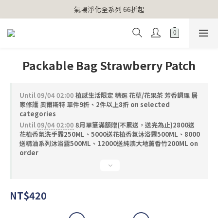
【官網獨家】首次消費 不限金額 即送 香遇熊超人行李吊牌 
氣場淨化全系列 66折起
【官網獨家】首次消費 不限金額 即送 香遇熊超人行李吊牌 
Packable Bag Strawberry Patch
Until
09/04 02:00
植感生活限定 精選 花草/花果茶 芳香調理 居
家修護 奧爾斯特 單件9折、2件以上8折 on selected
categories
Until
09/04 02:00
8月單筆滿額贈(不累送，送完為止)2800送
花植香氛洗手露250ML、5000送花植香氛沐浴露500ML、8000
送精油系列沐浴露500ML、12000送純澳大地薰香竹200ML on
order
NT$420