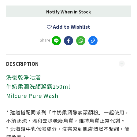
Notify When in Stock
Add to Wishlist
Share
DESCRIPTION
洗後乾淨咕溜
牛奶柔潤洗顏凝露250ml
Milcure Pure Wash
* 建議搭配同系列「牛奶柔潤酵素潔顏粉」一起使用，
不須起泡
，
溫和去除老廢角質
，維持角質正常代謝。
* 北海道牛乳保濕成分，洗完感到肌膚潤澤不緊繃，
觸