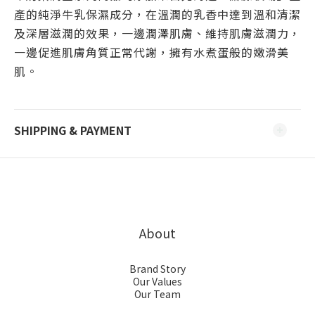
產的純淨牛乳保濕成分，在溫潤的乳香中達到溫和清潔
及深層滋潤的效果，一邊潤澤肌膚、維持肌膚滋潤力，
一邊促進肌膚角質正常代謝，擁有水煮蛋般的嫩滑美
肌。
SHIPPING & PAYMENT
About
Brand Story
Our Values
Our Team