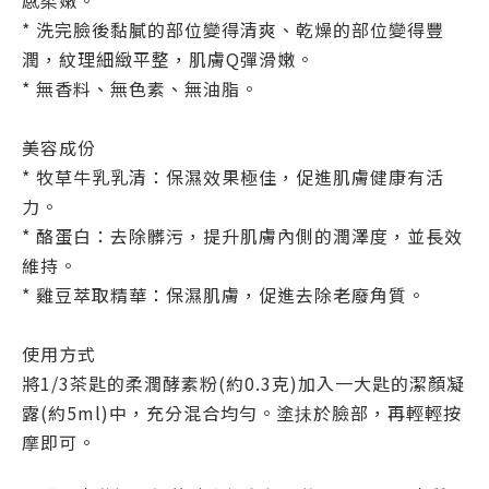
感柔嫩。
* 洗完臉後黏膩的部位變得清爽、乾燥的部位變得豐
潤，紋理細緻平整，肌膚Q彈滑嫩。
* 無香料、無色素、無油脂。
美容成份
* 牧草牛乳乳清：保濕效果極佳，促進肌膚健康有活
力。
* 酪蛋白：去除髒污，提升肌膚內側的潤澤度，並長效
維持。
* 雞豆萃取精華：保濕肌膚，促進去除老廢角質。
使用方式
將1/3茶匙的柔潤酵素粉(約0.3克)加入一大匙的潔顏凝
露(約5ml)中，充分混合均勻。塗抺於臉部，再輕輕按
摩即可。