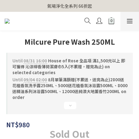
【官網獨家】首次消費 不限金額 即送 香遇熊超人行李吊牌 
氣場淨化全系列 66折起
【官網獨家】首次消費 不限金額 即送 香遇熊超人行李吊牌 
Milcure Pure Wash 250ML
Until
08/31 16:00
House of Rose 全品項 滿1,500元以上 即
可獲得 沁涼檸香薄荷潔膚巾5入(不累贈，贈完為止) on
selected categories
Until
09/04 02:00
8月單筆滿額贈(不累送，送完為止)2800送
花植香氛洗手露250ML、5000送花植香氛沐浴露500ML、8000
送精油系列沐浴露500ML、12000送純澳大地薰香竹200ML on
order
NT$980
Sold Out