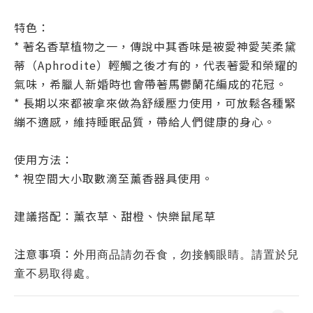
特色：
* 著名香草植物之一，傳說中其香味是被愛神愛芙柔黛
蒂（Aphrodite）輕觸之後才有的，代表著愛和榮耀的
氣味，希臘人新婚時也會帶著馬鬱蘭花編成的花冠。
* 長期以來都被拿來做為舒緩壓力使用，可放鬆各種緊
繃不適感，維持睡眠品質，帶給人們健康的身心。
使用方法：
* 視空間大小取數滴至薰香器具使用。
建議搭配：薰衣草、甜橙、快樂鼠尾草
注意事項：
外用商品請勿吞食，勿接觸眼睛。請置於兒
童不易取得處。