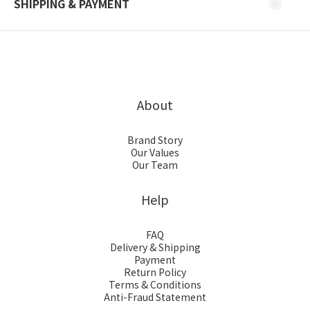
SHIPPING & PAYMENT
About
Brand Story
Our Values
Our Team
Help
FAQ
Delivery & Shipping
Payment
Return Policy
Terms & Conditions
Anti-Fraud Statement