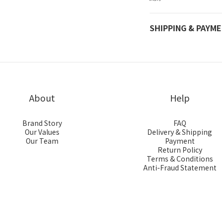
SHIPPING & PAYM
About
Help
Brand Story
FAQ
Our Values
Delivery & Shipping
Our Team
Payment
Return Policy
Terms & Conditions
Anti-Fraud Statement