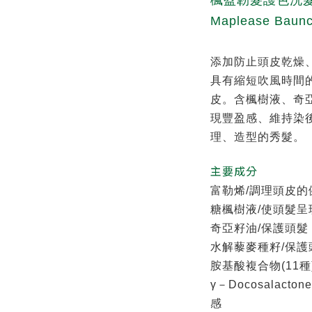
楓盈韌髮護色洗髮
Maplease Baunc
添加防止頭皮乾燥
具有縮短吹風時間的Q
皮。含楓樹液、奇
現豐盈感、維持染
理、造型的秀髮。
主要成分
富勒烯/調理頭皮
糖楓樹液/使頭髮
奇亞籽油/保護頭髮
水解藜麥種籽/保
胺基酸複合物(11種
γ－Docosalac
感