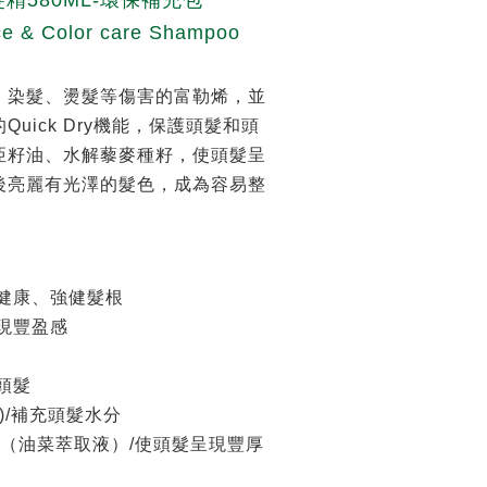
精580ML-環保補充包
e & Color care Shampoo
、染髮、燙髮等傷害的富勒烯，並
uick Dry機能，保護頭髮和頭
亞籽油、水解藜麥種籽，使頭髮呈
後亮麗有光澤的髮色，成為容易整
的健康、強健髮根
呈現豐盈感
護頭髮
)/補充頭髮水分
tone（油菜萃取液）/使頭髮呈現豐厚