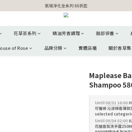
【官網獨家】首次消費 不限金額 即送 香遇熊超人行李吊牌 
氣場淨化全系列 66折起
【官網獨家】首次消費 不限金額 即送 香遇熊超人行李吊牌 
花草茶系列
精油芳香調理
臉部保養
ouse of Rose
品牌分類
實體店櫃
關於香草集
Maplease Ba
Shampoo 58
Until
08/31 16:00
H
可獲得 沁涼檸香薄荷潔
selected categori
Until
09/04 02:00
8
花植香氛洗手露250M
8000送精油系列沐浴