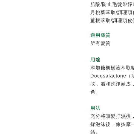
肌酸/防止毛髮帶
月桃葉萃取/調理
薑根萃取/調理頭皮
適用膚質
所有髮質
用途
添加糖楓樹液萃取
Docosalact
取，溫和洗淨頭皮
色。
用法
充分將頭髮打濕後
揉泡沫後，像按摩
絲。