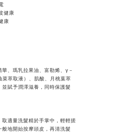
靜電
頭皮健康
健康
精華、瑪乳拉果油、富勒烯、γ－
one（油菜萃取液）、肌酸、月桃葉萃
，並賦予潤澤滋養，同時保護髮
，取適量洗髮精於手掌中，輕輕搓
一般地開始按摩頭皮，再清洗髮