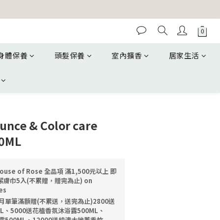
身體保養
頭髮保養
室內擴香
居家生活
unce & Color care
0ML
ouse of Rose 全品項 滿1,500元以上 即
膚巾5入(不累贈，贈完為止) on
es
月單筆滿額贈(不累送，送完為止)2800送
L、5000送花植香氛沐浴露500ML、
露500ML、12000送純澳大地薰香竹