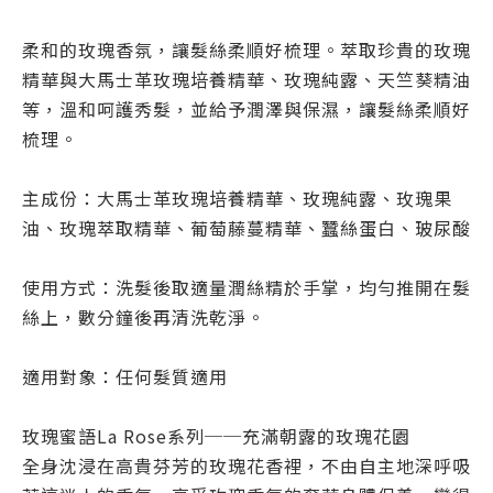
柔和的玫瑰香氛，讓髮絲柔順好梳理。萃取珍貴的玫瑰
精華與大馬士革玫瑰培養精華、玫瑰純露、天竺葵精油
等，溫和呵護秀髮，並給予潤澤與保濕，讓髮絲柔順好
梳理。
主成份：大馬士革玫瑰培養精華、玫瑰純露、玫瑰果
油、玫瑰萃取精華、葡萄藤蔓精華、蠶絲蛋白、玻尿酸
使用方式：洗髮後取適量潤絲精於手掌，均勻推開在髮
絲上，數分鐘後再清洗乾淨。
適用對象：任何髮質適用
玫瑰蜜語La Rose系列──充滿朝露的玫瑰花園
全身沈浸在高貴芬芳的玫瑰花香裡，不由自主地深呼吸