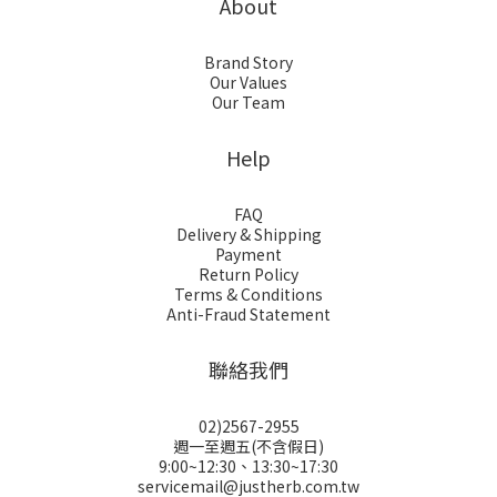
About
Brand Story
Our Values
Our Team
Help
FAQ
Delivery & Shipping
Payment
Return Policy
Terms & Conditions
Anti-Fraud Statement
聯絡我們
02)2567-2955
週一至週五(不含假日)
9:00~12:30、13:30~17:30
servicemail@justherb.com.tw