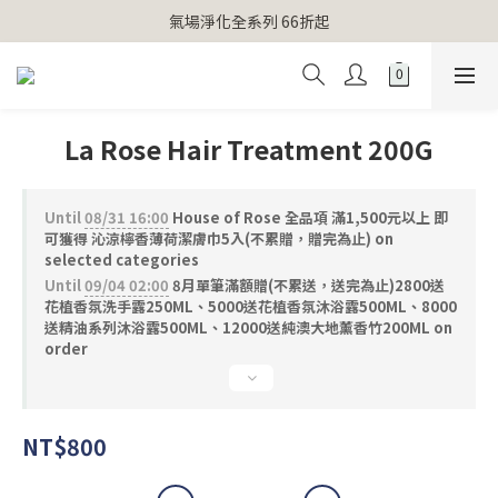
【官網獨家】首次消費 不限金額 即送 香遇熊超人行李吊牌 
氣場淨化全系列 66折起
【官網獨家】首次消費 不限金額 即送 香遇熊超人行李吊牌 
La Rose Hair Treatment 200G
Until
08/31 16:00
House of Rose 全品項 滿1,500元以上 即
可獲得 沁涼檸香薄荷潔膚巾5入(不累贈，贈完為止) on
selected categories
Until
09/04 02:00
8月單筆滿額贈(不累送，送完為止)2800送
花植香氛洗手露250ML、5000送花植香氛沐浴露500ML、8000
送精油系列沐浴露500ML、12000送純澳大地薰香竹200ML on
order
NT$800