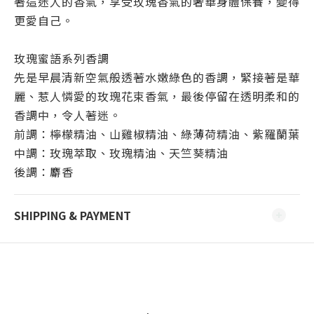
著這迷人的香氣，享受玫瑰香氣的奢華身體保養，變得
更愛自己。
玫瑰蜜語系列香調
先是早晨清新空氣般透著水嫩綠色的香調，緊接著是華
麗、惹人憐愛的玫瑰花束香氣，最後停留在透明柔和的
香調中，令人著迷。
前調：檸檬精油、山雞椒精油、綠薄荷精油、紫羅蘭葉
中調：玫瑰萃取、玫瑰精油、天竺葵精油
後調：麝香
SHIPPING & PAYMENT