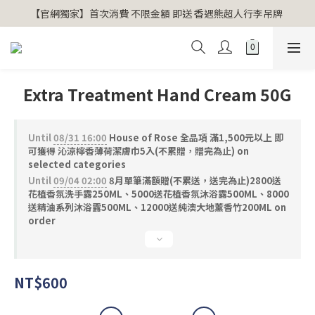
【官網獨家】首次消費 不限金額 即送 香遇熊超人行李吊牌 
【官網獨家】首次消費 不限金額 即送 香遇熊超人行李吊牌 
安心專用淨化包10入X3 原價960元 特價680元
氣場淨化全系列 66折起
Extra Treatment Hand Cream 50G
【官網獨家】首次消費 不限金額 即送 香遇熊超人行李吊牌 
Until
08/31 16:00
House of Rose 全品項 滿1,500元以上 即
可獲得 沁涼檸香薄荷潔膚巾5入(不累贈，贈完為止) on
selected categories
Until
09/04 02:00
8月單筆滿額贈(不累送，送完為止)2800送
花植香氛洗手露250ML、5000送花植香氛沐浴露500ML、8000
送精油系列沐浴露500ML、12000送純澳大地薰香竹200ML on
order
NT$600