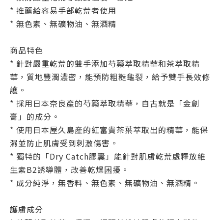
* 推薦給容易手部乾荒者使用
*
無色素、無礦物油、無酒精
商品特色
* 針對嚴重乾荒的雙手添加芍藥萃取精華和茶萃取精
華，質地豐潤濃密，能預防粗糙龜裂，給予雙手長效修
護。
* 採用日本奈良產的芍藥萃取精華，自古就是「金創
膏」的成分。
* 使用日本屋久島産的紅富貴茶葉萃取出的精華，能保
濕並防止肌膚受到刺激傷害。
* 獨特的「Dry Catch膠囊」能針對肌膚乾荒處釋放維
生素B2誘導體，改善乾燥困擾。
* 成分純淨，無香料、無色素、無礦物油、無酒精。
護膚成分