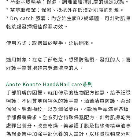
* 芍藥萃取精華：保濕、調理並維持肌膚的穩定狀態。
* 茶萃取精華：保濕、抵抗外在環境對肌膚的刺激。
* Dry catch 膠囊：內含維生素B2誘導體，可針對肌膚
乾荒處發揮絕佳保濕功效。
使用方式：取適量於雙手，延展開來。
適用對象：在意手部乾荒，想預防龜裂、發紅的人；喜
好護手霜質地非常豐潤濃厚的人。
Anote Konote Hand&Nail care系列
手部肌膚的困擾，就用傳承的植物配方智慧，給予細緻
呵護！不同質地與特色的護手霜，涵蓋清爽防護、柔滑
保濕、豐潤撫紋，以及潤澤美白，4款護手霜滿足各種
手部保養需求。全系列含特殊保濕配方，針對肌膚乾荒
處釋出養分，改善乾燥。美容護手膜及指緣修精華油專
為想要集中加強手部保養的人設計，以珍貴植物成分呵