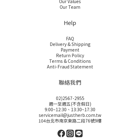
Our Values
Our Team
Help
FAQ
Delivery & Shipping
Payment
Return Policy
Terms & Conditions
Anti-Fraud Statement
聯絡我們
02)2567-2955
週一至週五(不含假日)
9:00~12:30、13:30~17:30
servicemail@justherb.com.tw
104台北市南京東路二段76號9樓