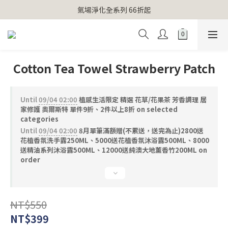
【官網獨家】首次消費 不限金額 即送 香遇熊超人行李吊牌 
氣場淨化全系列 66折起
【官網獨家】首次消費 不限金額 即送 香遇熊超人行李吊牌 
Cotton Tea Towel Strawberry Patch
Until
09/04 02:00
植感生活限定 精選 花草/花果茶 芳香調理 居
家修護 奧爾斯特 單件9折、2件以上8折 on selected
categories
Until
09/04 02:00
8月單筆滿額贈(不累送，送完為止)2800送
花植香氛洗手露250ML、5000送花植香氛沐浴露500ML、8000
送精油系列沐浴露500ML、12000送純澳大地薰香竹200ML on
order
NT$550
NT$399