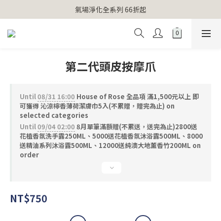
【官網獨家】首次消費 不限金額 即送 香遇熊超人行李吊牌 
氣場淨化全系列 66折起
【官網獨家】首次消費 不限金額 即送 香遇熊超人行李吊牌 
第二代頭皮按摩爪
Until
08/31 16:00
House of Rose 全品項 滿1,500元以上 即
可獲得 沁涼檸香薄荷潔膚巾5入(不累贈，贈完為止) on
selected categories
Until
09/04 02:00
8月單筆滿額贈(不累送，送完為止)2800送
花植香氛洗手露250ML、5000送花植香氛沐浴露500ML、8000
送精油系列沐浴露500ML、12000送純澳大地薰香竹200ML on
order
NT$750