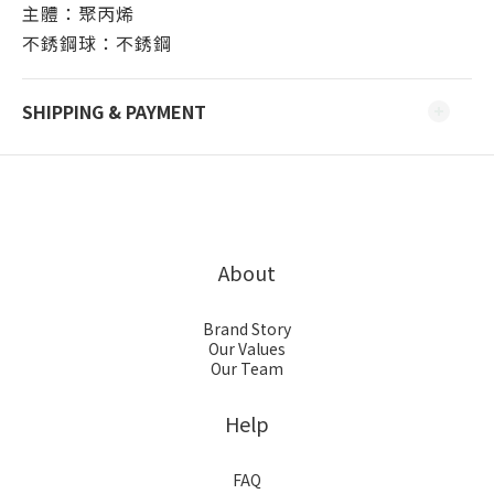
主體：聚丙烯
不銹鋼球：不銹鋼
SHIPPING & PAYMENT
About
Brand Story
Our Values
Our Team
Help
FAQ