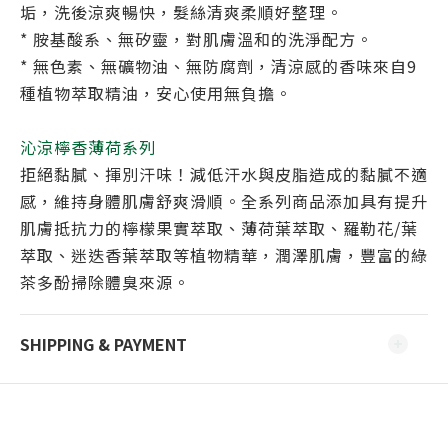
垢，洗後涼爽暢快，髮絲清爽柔順好整理。
* 胺基酸系、無矽靈，對肌膚溫和的洗淨配方。
* 無色素、無礦物油、無防腐劑，清涼感的香味來自9
種植物萃取精油，安心使用無負擔。
沁涼檸香薄荷系列
拒絕黏膩、揮別汗味！減低汗水與皮脂造成的黏膩不適
感，維持身體肌膚舒爽滑順。全系列商品添加具有提升
肌膚抵抗力的檸檬果實萃取、薄荷葉萃取、羅勒花/葉
萃取、迷迭香葉萃取等植物精華，潤澤肌膚，豐富的綠
茶多酚掃除體臭來源。
SHIPPING & PAYMENT