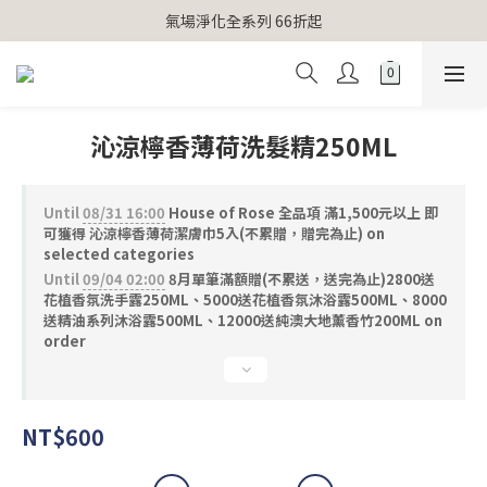
【官網獨家】首次消費 不限金額 即送 香遇熊超人行李吊牌 
氣場淨化全系列 66折起
【官網獨家】首次消費 不限金額 即送 香遇熊超人行李吊牌 
沁涼檸香薄荷洗髮精250ML
Until
08/31 16:00
House of Rose 全品項 滿1,500元以上 即
可獲得 沁涼檸香薄荷潔膚巾5入(不累贈，贈完為止) on
selected categories
Until
09/04 02:00
8月單筆滿額贈(不累送，送完為止)2800送
花植香氛洗手露250ML、5000送花植香氛沐浴露500ML、8000
送精油系列沐浴露500ML、12000送純澳大地薰香竹200ML on
order
NT$600