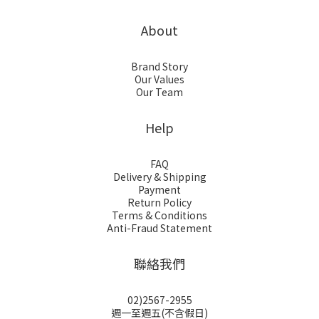
About
Brand Story
Our Values
Our Team
Help
FAQ
Delivery & Shipping
Payment
Return Policy
Terms & Conditions
Anti-Fraud Statement
聯絡我們
02)2567-2955
週一至週五(不含假日)