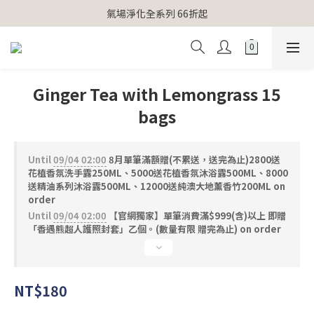
【官網獨家】首次消費 不限金額 即送 香遇熊超人行李吊牌 
氣場淨化全系列 66折起
【官網獨家】首次消費 不限金額 即送 香遇熊超人行李吊牌 
Ginger Tea with Lemongrass 15
bags
Until
09/04 02:00
8月單筆滿額贈(不累送，送完為止)2800送
花植香氛洗手露250ML、5000送花植香氛沐浴露500ML、8000
送精油系列沐浴露500ML、12000送純澳大地薰香竹200ML on
order
Until
09/04 02:00
【官網獨家】單筆消費滿$999(含)以上 即贈
「香遇熊超人護照封套」乙個。(數量有限 贈完為止) on order
NT$180