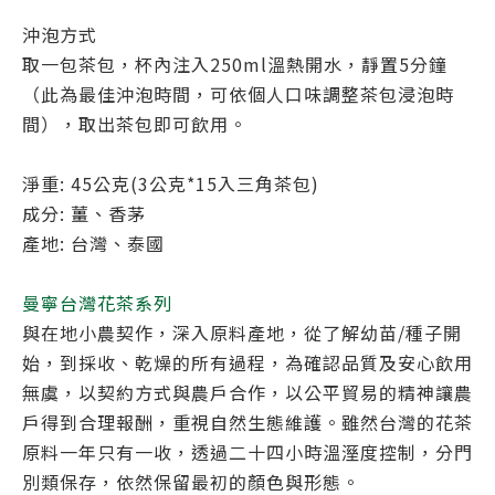
沖泡方式
取一包茶包，杯內注入250ml溫熱開水，靜置5分鐘
（此為最佳沖泡時間，可依個人口味調整茶包浸泡時
間），取出茶包即可飲用。
淨重: 45公克(3公克*15入三角茶包)
成分: 薑、香茅
產地: 台灣、泰國
曼寧台灣花茶系列
與在地小農契作，深入原料產地，從了解幼苗/種子開
始，到採收、乾燥的所有過程，為確認品質及安心飲用
無虞，以契約方式與農戶合作，以公平貿易的精神讓農
戶得到合理報酬，重視自然生態維護。雖然台灣的花茶
原料一年只有一收，透過二十四小時溫溼度控制，分門
別類保存，依然保留最初的顏色與形態。