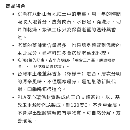
商品特色
沉潛在八卦山台地紅土中的老薑，用一年的時間
吸取大地養分，皮薄肉黃、水份足，從洗淨、切
片到乾燥，繁瑣工序只為保留老薑的溫辣與香
氣。
老薑的薑辣素含量最多，也是讓身體感到溫暖的
主要成分，進補料理多會搭配老薑來料理。
吃(喝)薑的好處，古早有明訓-「朝含三片薑，勝過喝參
湯」、「冬吃蘿蔔夏吃薑」。
台灣本土老薑與香茅（檸檬草）融合，層次分明
的清辛風味，不僅驅寒暖身，還能幫助新陳代
謝，四季喝都很適合。
PLA安心環保材質製成的三角立體茶包，以非基
改玉米澱粉PLA製成，耐120度C，不含重金屬，
不會溶出塑膠微粒或有毒物質。可自然分解，友
善環境。