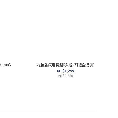
p 180G
花植香氛皂精選6入組 (附禮盒提袋)
NT$1,299
NT$2,280