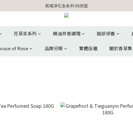
【官網獨家】首次消費 不限金額 即送 香遇熊超人行李吊牌 
氣場淨化全系列 66折起
【官網獨家】首次消費 不限金額 即送 香遇熊超人行李吊牌 
花草茶系列
精油芳香調理
臉部保養
ouse of Rose
品牌分類
實體店櫃
關於香草集