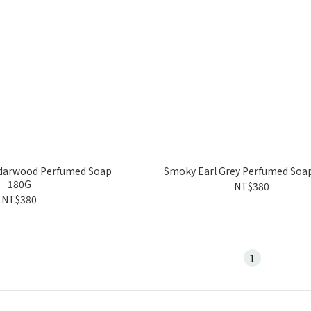
edarwood Perfumed Soap
Smoky Earl Grey Perfumed Soa
180G
NT$380
NT$380
1